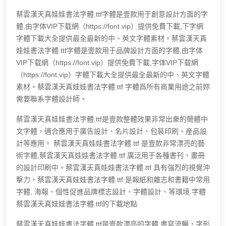
蔡雲漢天真娃娃書法字體.ttf字體是壹款用于創意設計方面的字
體,由字体VIP下载網（https://font.vip）提供免費下載,下字網
字體下載大全提供最全最新的中、英文字體素材。蔡雲漢天真
娃娃書法字體.ttf字體是壹款用于品牌設計方面的字體,由字体
VIP下载網（https://font.vip）提供免費下載,字体VIP下载網
（https://font.vip）字體下載大全提供最全最新的中、英文字體
素材。蔡雲漢天真娃娃書法字體.ttf 字體爲所有商業用途之前妳
需要聯系字體設計師。
蔡雲漢天真娃娃書法字體.ttf是壹款整體效果非常出衆的簡體中
文字體，適合應用于廣告設計、名片設計、包裝印刷、産品設
計等應用。 蔡雲漢天真娃娃書法字體.ttf 是壹款非常漂亮的藝
術字體,蔡雲漢天真娃娃書法字體.ttf 廣泛用于各種書刊、畫冊
的設計印刷中。蔡雲漢天真娃娃書法字體.ttf 具有強烈的視覺沖
擊力，蔡雲漢天真娃娃書法字體.ttf 是報紙和雜志和書籍中常用
字體, 海報、個性促進品牌標志設計、字體設計、等環境.字體
蔡雲漢天真娃娃書法字體.ttf的下載地點
蔡雲漢天真娃娃書法字體.ttf是壹款漂亮的字體,書寫流暢，字形