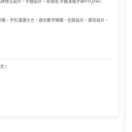
標志設計、字體設計、等環境.字體漢儀字庫HYQiHei-
字體,書寫流暢，字形瀟灑大方。適合數字媒體、包裝設計、廣告設計、
文
|