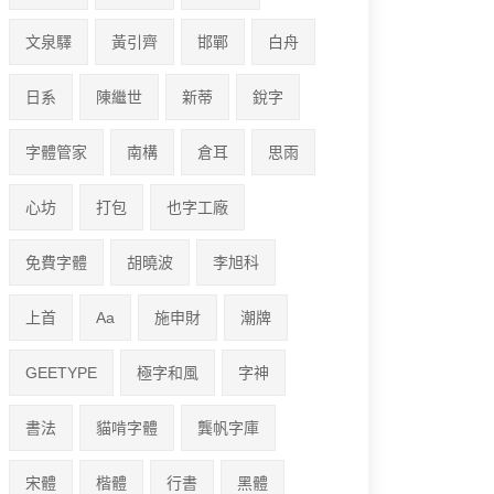
文泉驛
黃引齊
邯鄲
白舟
日系
陳繼世
新蒂
銳字
字體管家
南構
倉耳
思雨
心坊
打包
也字工廠
免費字體
胡曉波
李旭科
上首
Aa
施申財
潮牌
GEETYPE
極字和風
字神
書法
貓啃字體
龔帆字庫
宋體
楷體
行書
黑體