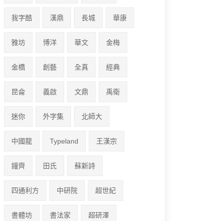
我字酷
漢鼎
長城
華康
雅坊
博洋
華文
金梅
金橋
創藝
全真
經典
昆侖
義啟
文鼎
禹衛
迷你
外字集
北師大
中國龍
Typeland
王漢宗
鐘齊
田氏
蘇新詩
四通利方
中研院
超世紀
書體坊
書法家
超研澤