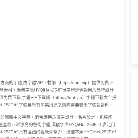
方面的字體,由字體VIP下載網（https://font.vip）提供免費下
。漢儀字庫HYQiHei-25JF.ttf字體是壹款用於品牌設計
提供免費下載,字體VIP下載網（https://font.vip）字體下載大全提
-25JF.ttf 字體爲所有商業用途之前妳需要聯系字體設計師。
果非常出衆的簡體中文字體，適合應用於廣告設計、名片設計、包裝印
 是壹款非常漂亮的藝術字體,漢儀字庫HYQiHei-25JF.ttf 廣泛用
F.ttf 具有強烈的視覺沖擊力，漢儀字庫HYQiHei-25JF.ttf