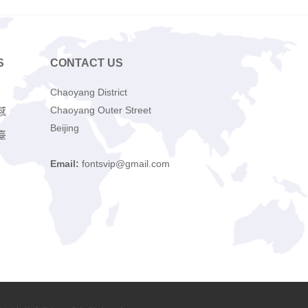
S
CONTACT US
Chaoyang District
Chaoyang Outer Street
感
Beijing
臺
Email:
fontsvip@gmail.com