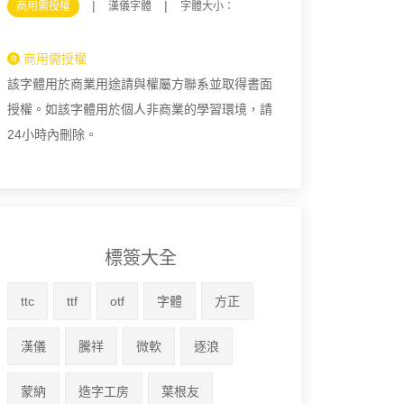
|
|
商用需授權
漢儀字體
字體大小：
商用需授權
該字體用於商業用途請與權屬方聯系並取得書面
授權。如該字體用於個人非商業的學習環境，請
24小時內刪除。
標簽大全
ttc
ttf
otf
字體
方正
漢儀
騰祥
微軟
逐浪
蒙納
造字工房
葉根友