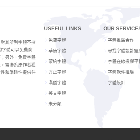
USEFUL LINKS
OUR SERVICE
免費字體
字體推廣合作
，對其所列字體不擁
的字體可以免費商
華康字體
尋找字體設計靈
權；另外，免費字體
蒙納字體
字體在線授權平
途，需聯系原作者獲
方正字體
字體軟件推廣
實性和準確性提供任
漢儀字體
字體設計
英文字體
未分類