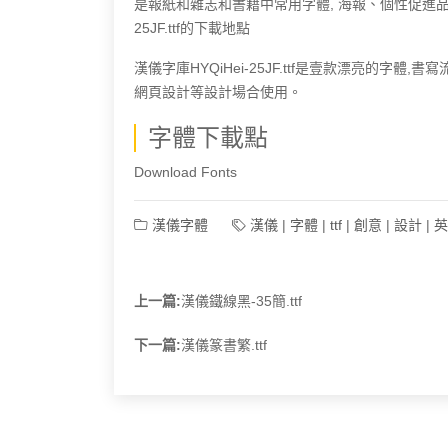
是報紙和雜志和書籍中常用字體, 海報、個性促進品牌
25JF.ttf的下載地點
漢儀字庫HYQiHei-25JF.ttf是壹款漂亮的
網頁設計等設計場合使用。
字體下載點
Download Fonts
漢儀字體
漢儀
|
字體
|
ttf
|
創意
|
設計
|
英
上一篇:
漢儀鐵線黑-35簡.ttf
下一篇:
漢儀篆書繁.ttf