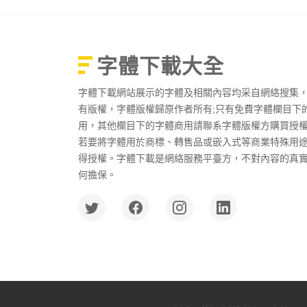
字體下載大全
字體下載網站展示的字體及相關內容均采自網絡搜集
有版權，字體版權歸原作者所有;只有免費字體欄目下
用，其他欄目下的字體商用請聯系字體版權方購買授
若要將字體用於商標、轉售品或嵌入式等商業特殊用
得授權。字體下載是網絡服務平臺方，不對內容的真
何擔保。