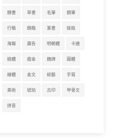
隸書
草書
毛筆
鋼筆
行楷
顏楷
篆書
娃娃
海報
廣告
明朝體
卡通
姚體
瘦金
魏碑
圓體
線體
金文
綜藝
手寫
美術
琥珀
古印
甲骨文
拼音