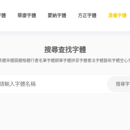
字體
華康字體
蒙納字體
方正字體
漢儀字體
搜尋查找字體
黑體
宋體
圓體
楷體
行書
毛筆字體
鋼筆字體
拼音字體
書法字體
藝術字體
空心