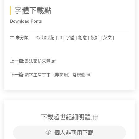
字體下載點
Download Fonts
未分類
超世紀
|
ttf
|
字體
|
創意
|
設計
|
英文
|
上一篇:
書法家仿宋體.ttf
下一篇:
造字工房丁丁（非商用）常規體.ttf
下載超世紀細明體.ttf
個人非商用下載