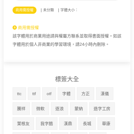
|
|
商用需授權
未分類
字體大小：
商用需授權
該字體用於商業用途請與權屬方聯系並取得書面授權。如該
字體用於個人非商業的學習環境，請24小時內刪除。
標簽大全
ttc
ttf
otf
字體
方正
漢儀
騰祥
微軟
逐浪
蒙納
造字工房
葉根友
我字酷
漢鼎
長城
華康