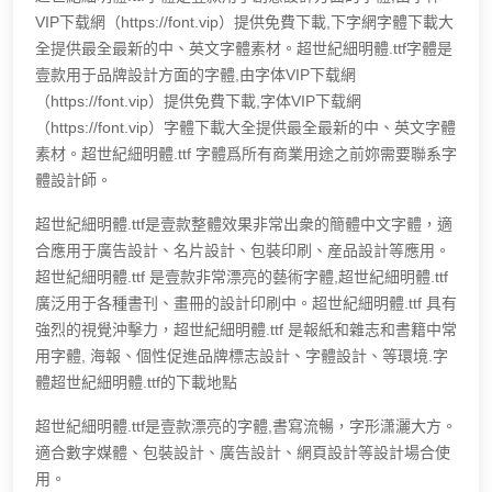
VIP下载網（https://font.vip）提供免費下載,下字網字體下載大
全提供最全最新的中、英文字體素材。超世紀細明體.ttf字體是
壹款用于品牌設計方面的字體,由字体VIP下载網
（https://font.vip）提供免費下載,字体VIP下载網
（https://font.vip）字體下載大全提供最全最新的中、英文字體
素材。超世紀細明體.ttf 字體爲所有商業用途之前妳需要聯系字
體設計師。
超世紀細明體.ttf是壹款整體效果非常出衆的簡體中文字體，適
合應用于廣告設計、名片設計、包裝印刷、産品設計等應用。
超世紀細明體.ttf 是壹款非常漂亮的藝術字體,超世紀細明體.ttf
廣泛用于各種書刊、畫冊的設計印刷中。超世紀細明體.ttf 具有
強烈的視覺沖擊力，超世紀細明體.ttf 是報紙和雜志和書籍中常
用字體, 海報、個性促進品牌標志設計、字體設計、等環境.字
體超世紀細明體.ttf的下載地點
超世紀細明體.ttf是壹款漂亮的字體,書寫流暢，字形潇灑大方。
適合數字媒體、包裝設計、廣告設計、網頁設計等設計場合使
用。