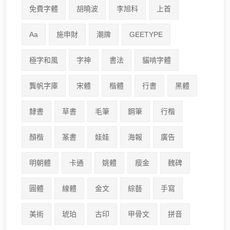
免費字體
胡曉波
李旭科
上首
Aa
施申財
潮牌
GEETYPE
極字和風
字神
書法
貓啃字體
龔帆字庫
宋體
楷體
行書
黑體
隸書
草書
毛筆
鋼筆
行楷
顏楷
篆書
娃娃
海報
廣告
明朝體
卡通
姚體
瘦金
魏碑
圓體
線體
金文
綜藝
手寫
美術
琥珀
古印
甲骨文
拼音