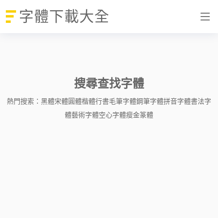
字體下載大全
搜尋查找字體
熱門搜索：
黑體
宋體
圓體
楷體
行書
毛筆字體
鋼筆字體
拼音字體
書法字
體
藝術字體
空心字體
瘦金
篆體