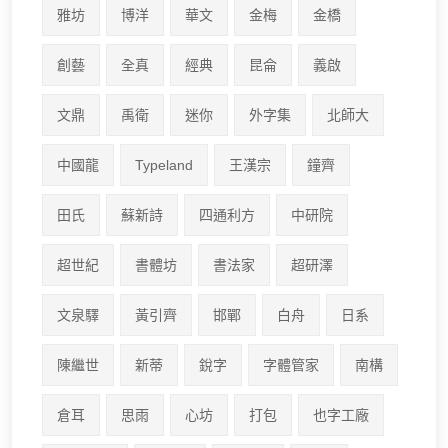
雅坊
博洋
華文
金梅
金橋
創藝
全真
經典
昆侖
義啟
文鼎
禹衛
迷你
外字集
北師大
中國龍
Typeland
王漢宗
鐘齊
田氏
蘇新詩
四通利方
中研院
超世紀
書體坊
書法家
超研澤
文泉驛
黃引齊
邯鄲
白舟
日系
陳繼世
新蒂
銳字
字體管家
南構
倉耳
思雨
心坊
打包
也字工廠