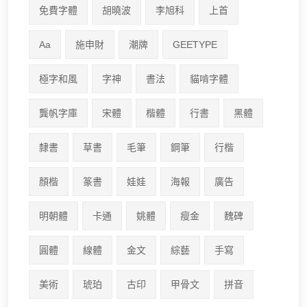
免費字體
胡曉波
李旭科
上首
Aa
施申財
潮牌
GEETYPE
極字和風
字神
書法
貓啃字體
龔帆字庫
宋體
楷體
行書
黑體
隸書
草書
毛筆
鋼筆
行楷
顏楷
篆書
娃娃
海報
廣告
明朝體
卡通
姚體
瘦金
魏碑
圓體
線體
金文
綜藝
手寫
美術
琥珀
古印
甲骨文
拼音