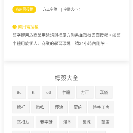
|
|
商用需授權
方正字體
字體大小：
商用需授權
該字體用於商業用途請與權屬方聯系並取得書面授權。如該
字體用於個人非商業的學習環境，請24小時內刪除。
標簽大全
ttc
ttf
otf
字體
方正
漢儀
騰祥
微軟
逐浪
蒙納
造字工房
葉根友
我字酷
漢鼎
長城
華康