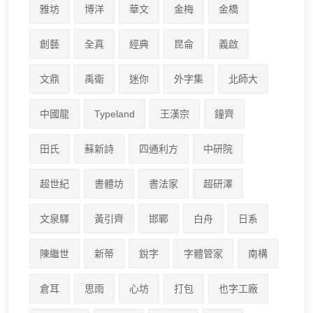
雅坊
博洋
華文
金梅
金橋
創藝
全真
經典
昆侖
義啟
文鼎
禹衛
迷你
外字集
北師大
中國龍
Typeland
王漢宗
鐘齊
田氏
蘇新詩
四通利方
中研院
超世紀
書體坊
書法家
超研澤
文泉驛
黃引齊
邯鄲
白舟
日系
陳繼世
新蒂
銳字
字體管家
南構
倉耳
思雨
心坊
打包
也字工廠