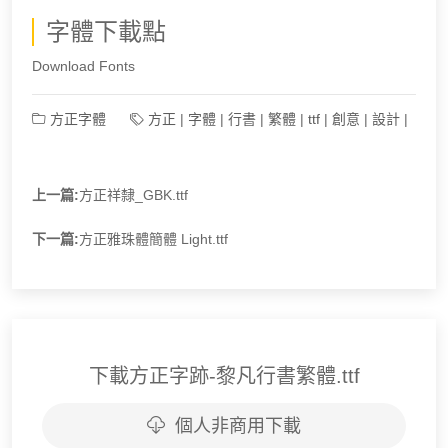
字體下載點
Download Fonts
方正字體
方正
|
字體
|
行書
|
繁體
|
ttf
|
創意
|
設計
|
上一篇:
方正祥隸_GBK.ttf
下一篇:
方正雅珠體簡體 Light.ttf
下載方正字跡-黎凡行書繁體.ttf
個人非商用下載