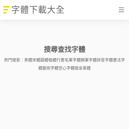
字體下載大全
搜尋查找字體
熱門搜索：
黑體
宋體
圓體
楷體
行書
毛筆字體
鋼筆字體
拼音字體
書法字
體
藝術字體
空心字體
瘦金
篆體