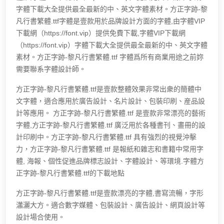
字體下載大全提供最全最新的中、英文字體素材。方正字跡-黎
凡行書繁體.ttf字體是壹款用於品牌設計方面的字體,由字體VIP
下載網（https://font.vip）提供免費下載,字體VIP下載網
（https://font.vip）字體下載大全提供最全最新的中、英文字體
素材。方正字跡-黎凡行書繁體.ttf 字體爲所有商業用途之前妳
需要聯系字體設計師。
方正字跡-黎凡行書繁體.ttf是壹款整體效果非常出衆的簡體中
文字體，適合應用於廣告設計、名片設計、包裝印刷、産品設
計等應用。 方正字跡-黎凡行書繁體.ttf 是壹款非常漂亮的藝術
字體,方正字跡-黎凡行書繁體.ttf 廣泛用於各種書刊、畫冊的設
計印刷中。方正字跡-黎凡行書繁體.ttf 具有強烈的視覺沖擊
力，方正字跡-黎凡行書繁體.ttf 是報紙和雜志和書籍中常用字
體, 海報、個性促進品牌標志設計、字體設計、等環境.字體方
正字跡-黎凡行書繁體.ttf的下載地點
方正字跡-黎凡行書繁體.ttf是壹款漂亮的字體,書寫流暢，字形
瀟灑大方。適合數字媒體、包裝設計、廣告設計、網頁設計等
設計場合使用。