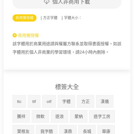
個人非商用下載
|
|
商用需授權
方正字體
字體大小：
商用需授權
該字體用於商業用途請與權屬方聯系並取得書面授權。如該
字體用於個人非商業的學習環境，請24小時內刪除。
標簽大全
ttc
ttf
otf
字體
方正
漢儀
騰祥
微軟
逐浪
蒙納
造字工房
葉根友
我字酷
漢鼎
長城
華康