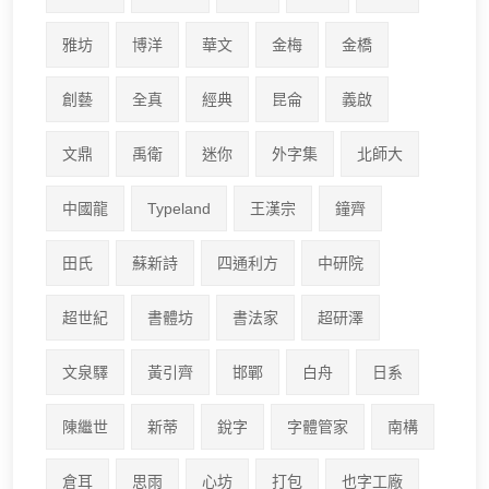
雅坊
博洋
華文
金梅
金橋
創藝
全真
經典
昆侖
義啟
文鼎
禹衛
迷你
外字集
北師大
中國龍
Typeland
王漢宗
鐘齊
田氏
蘇新詩
四通利方
中研院
超世紀
書體坊
書法家
超研澤
文泉驛
黃引齊
邯鄲
白舟
日系
陳繼世
新蒂
銳字
字體管家
南構
倉耳
思雨
心坊
打包
也字工廠