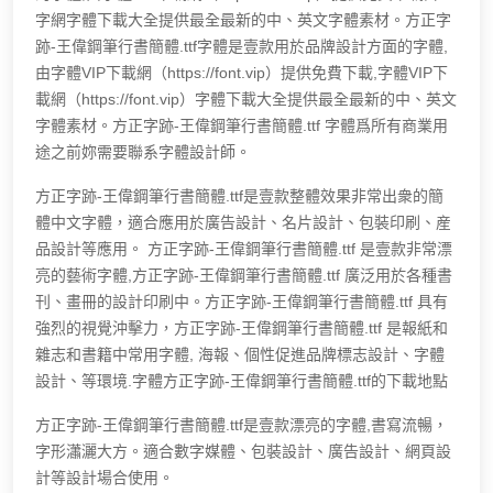
字網字體下載大全提供最全最新的中、英文字體素材。方正字
跡-王偉鋼筆行書簡體.ttf字體是壹款用於品牌設計方面的字體,
由字體VIP下載網（https://font.vip）提供免費下載,字體VIP下
載網（https://font.vip）字體下載大全提供最全最新的中、英文
字體素材。方正字跡-王偉鋼筆行書簡體.ttf 字體爲所有商業用
途之前妳需要聯系字體設計師。
方正字跡-王偉鋼筆行書簡體.ttf是壹款整體效果非常出衆的簡
體中文字體，適合應用於廣告設計、名片設計、包裝印刷、産
品設計等應用。 方正字跡-王偉鋼筆行書簡體.ttf 是壹款非常漂
亮的藝術字體,方正字跡-王偉鋼筆行書簡體.ttf 廣泛用於各種書
刊、畫冊的設計印刷中。方正字跡-王偉鋼筆行書簡體.ttf 具有
強烈的視覺沖擊力，方正字跡-王偉鋼筆行書簡體.ttf 是報紙和
雜志和書籍中常用字體, 海報、個性促進品牌標志設計、字體
設計、等環境.字體方正字跡-王偉鋼筆行書簡體.ttf的下載地點
方正字跡-王偉鋼筆行書簡體.ttf是壹款漂亮的字體,書寫流暢，
字形瀟灑大方。適合數字媒體、包裝設計、廣告設計、網頁設
計等設計場合使用。