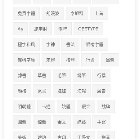
免費字體
胡曉波
李旭科
上首
Aa
施申財
潮牌
GEETYPE
極字和風
字神
書法
貓啃字體
龔帆字庫
宋體
楷體
行書
黑體
隸書
草書
毛筆
鋼筆
行楷
顏楷
篆書
娃娃
海報
廣告
明朝體
卡通
姚體
瘦金
魏碑
圓體
線體
金文
綜藝
手寫
美術
琥珀
古印
甲骨文
拼音