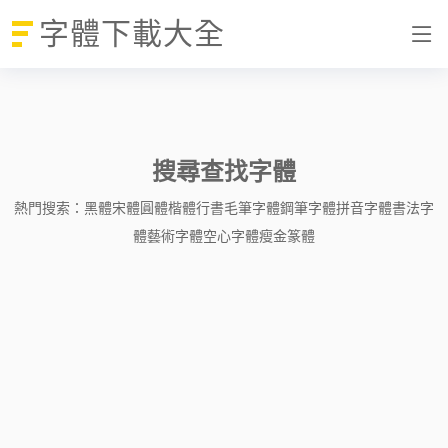
字體下載大全
搜尋查找字體
熱門搜索：
黑體
宋體
圓體
楷體
行書
毛筆字體
鋼筆字體
拼音字體
書法字
體
藝術字體
空心字體
瘦金
篆體