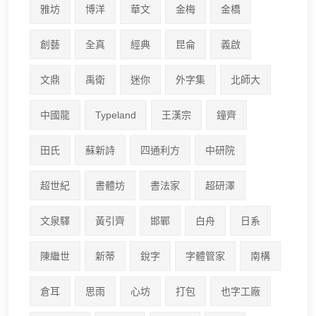
雅坊
博洋
華文
金梅
金橋
創藝
全真
經典
昆侖
義啟
文鼎
禹衛
迷你
外字集
北師大
中國龍
Typeland
王漢宗
鐘齊
田氏
蘇新詩
四通利方
中研院
超世紀
書體坊
書法家
超研澤
文泉驛
黃引齊
邯鄲
白舟
日系
陳繼世
新蒂
銳字
字體管家
南構
倉耳
思雨
心坊
打包
也字工廠