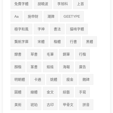
免費字體
胡曉波
李旭科
上首
Aa
施申財
潮牌
GEETYPE
極字和風
字神
書法
貓啃字體
龔帆字庫
宋體
楷體
行書
黑體
隸書
草書
毛筆
鋼筆
行楷
顏楷
篆書
娃娃
海報
廣告
明朝體
卡通
姚體
瘦金
魏碑
圓體
線體
金文
綜藝
手寫
美術
琥珀
古印
甲骨文
拼音