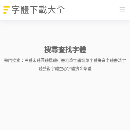
字體下載大全
搜尋查找字體
熱門搜索：
黑體
宋體
圓體
楷體
行書
毛筆字體
鋼筆字體
拼音字體
書法字
體
藝術字體
空心字體
瘦金
篆體