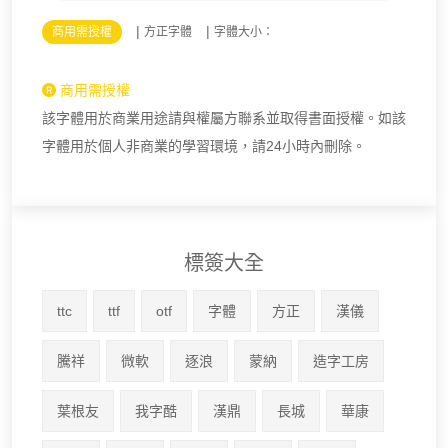
|
|
商用需授權
方正字體
字體大小：
商用需授權
該字體用於商業用途請與權屬方聯系並取得書面授權。如該
字體用於個人非商業的學習環境，請24小時內刪除。
標簽大全
ttc
ttf
otf
字體
方正
漢儀
騰祥
微軟
逐浪
蒙納
造字工房
葉根友
我字酷
漢鼎
長城
華康