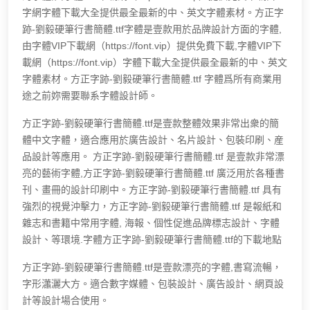
字網字體下載大全提供最全最新的中、英文字體素材。方正字
跡-劉毅硬筆行書簡體.ttf字體是壹款用於品牌設計方面的字體,
由字體VIP下載網（https://font.vip）提供免費下載,字體VIP下
載網（https://font.vip）字體下載大全提供最全最新的中、英文
字體素材。方正字跡-劉毅硬筆行書簡體.ttf 字體爲所有商業用
途之前妳需要聯系字體設計師。
方正字跡-劉毅硬筆行書簡體.ttf是壹款整體效果非常出衆的簡
體中文字體，適合應用於廣告設計、名片設計、包裝印刷、産
品設計等應用。 方正字跡-劉毅硬筆行書簡體.ttf 是壹款非常漂
亮的藝術字體,方正字跡-劉毅硬筆行書簡體.ttf 廣泛用於各種書
刊、畫冊的設計印刷中。方正字跡-劉毅硬筆行書簡體.ttf 具有
強烈的視覺沖擊力，方正字跡-劉毅硬筆行書簡體.ttf 是報紙和
雜志和書籍中常用字體, 海報、個性促進品牌標志設計、字體
設計、等環境.字體方正字跡-劉毅硬筆行書簡體.ttf的下載地點
方正字跡-劉毅硬筆行書簡體.ttf是壹款漂亮的字體,書寫流暢，
字形瀟灑大方。適合數字媒體、包裝設計、廣告設計、網頁設
計等設計場合使用。