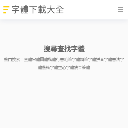
字體下載大全
搜尋查找字體
熱門搜索：
黑體
宋體
圓體
楷體
行書
毛筆字體
鋼筆字體
拼音字體
書法字
體
藝術字體
空心字體
瘦金
篆體