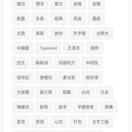
雅坊
博洋
華文
金梅
金橋
創藝
全真
經典
昆侖
義啟
文鼎
禹衛
迷你
外字集
北師大
中國龍
Typeland
王漢宗
鐘齊
田氏
蘇新詩
四通利方
中研院
超世紀
書體坊
書法家
超研澤
文泉驛
黃引齊
邯鄲
白舟
日系
陳繼世
新蒂
銳字
字體管家
南構
倉耳
思雨
心坊
打包
也字工廠