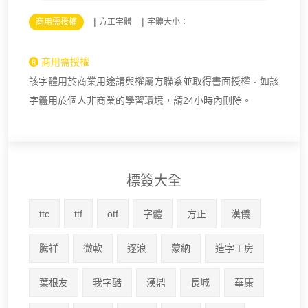
|
|
商用需授權
方正字體
字體大小：
商用需授權
該字體用於商業用途請與權屬方聯系並取得書面授權。如該
字體用於個人非商業的學習環境，請24小時內刪除。
標簽大全
ttc
ttf
otf
字體
方正
漢儀
騰祥
微軟
逐浪
蒙納
造字工房
葉根友
我字酷
漢鼎
長城
華康