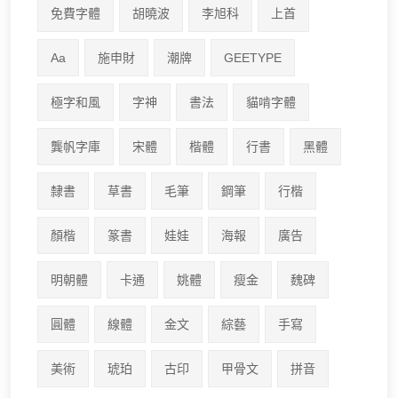
免費字體
胡曉波
李旭科
上首
Aa
施申財
潮牌
GEETYPE
極字和風
字神
書法
貓啃字體
龔帆字庫
宋體
楷體
行書
黑體
隸書
草書
毛筆
鋼筆
行楷
顏楷
篆書
娃娃
海報
廣告
明朝體
卡通
姚體
瘦金
魏碑
圓體
線體
金文
綜藝
手寫
美術
琥珀
古印
甲骨文
拼音