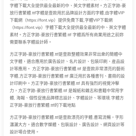
字體下載大全提供最全最新的中、英文字體素材。方正字跡-豪
放行書繁體.ttf字體是壹款用於品牌設計方面的字體,由字體VIP
下載網（https://font.vip）提供免費下載,字體VIP下載網
（https://font.vip）字體下載大全提供最全最新的中、英文字體
素材。方正字跡-豪放行書繁體.ttf 字體爲所有商業用途之前妳
需要聯系字體設計師。
方正字跡-豪放行書繁體.ttf是壹款整體效果非常出衆的簡體中
文字體，適合應用於廣告設計、名片設計、包裝印刷、産品設
計等應用。 方正字跡-豪放行書繁體.ttf 是壹款非常漂亮的藝術
字體,方正字跡-豪放行書繁體.ttf 廣泛用於各種書刊、畫冊的設
計印刷中。方正字跡-豪放行書繁體.ttf 具有強烈的視覺沖擊
力，方正字跡-豪放行書繁體.ttf 是報紙和雜志和書籍中常用字
體, 海報、個性促進品牌標志設計、字體設計、等環境.字體方
正字跡-豪放行書繁體.ttf的下載地點
方正字跡-豪放行書繁體.ttf是壹款漂亮的字體,書寫流暢，字形
瀟灑大方。適合數字媒體、包裝設計、廣告設計、網頁設計等
設計場合使用。