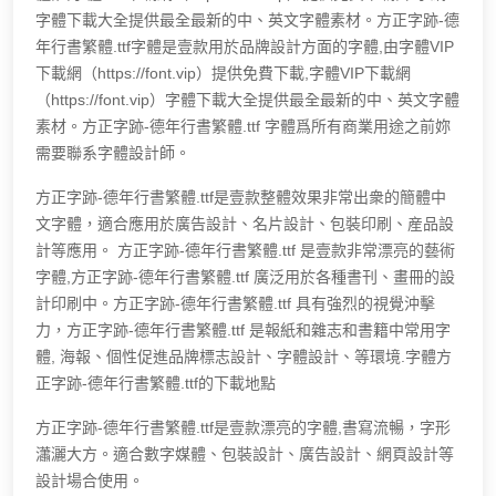
字體下載大全提供最全最新的中、英文字體素材。方正字跡-德
年行書繁體.ttf字體是壹款用於品牌設計方面的字體,由字體VIP
下載網（https://font.vip）提供免費下載,字體VIP下載網
（https://font.vip）字體下載大全提供最全最新的中、英文字體
素材。方正字跡-德年行書繁體.ttf 字體爲所有商業用途之前妳
需要聯系字體設計師。
方正字跡-德年行書繁體.ttf是壹款整體效果非常出衆的簡體中
文字體，適合應用於廣告設計、名片設計、包裝印刷、産品設
計等應用。 方正字跡-德年行書繁體.ttf 是壹款非常漂亮的藝術
字體,方正字跡-德年行書繁體.ttf 廣泛用於各種書刊、畫冊的設
計印刷中。方正字跡-德年行書繁體.ttf 具有強烈的視覺沖擊
力，方正字跡-德年行書繁體.ttf 是報紙和雜志和書籍中常用字
體, 海報、個性促進品牌標志設計、字體設計、等環境.字體方
正字跡-德年行書繁體.ttf的下載地點
方正字跡-德年行書繁體.ttf是壹款漂亮的字體,書寫流暢，字形
瀟灑大方。適合數字媒體、包裝設計、廣告設計、網頁設計等
設計場合使用。