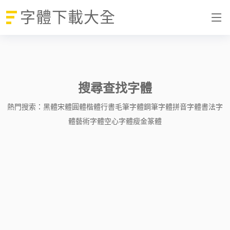
字體下載大全
搜尋查找字體
熱門搜索：
黑體
宋體
圓體
楷體
行書
毛筆字體
鋼筆字體
拼音字體
書法字
體
藝術字體
空心字體
瘦金
篆體