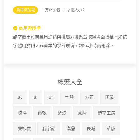
|
|
商用需授權
方正字體
字體大小：
商用需授權
該字體用於商業用途請與權屬方聯系並取得書面授權。如該
字體用於個人非商業的學習環境，請24小時內刪除。
標簽大全
ttc
ttf
otf
字體
方正
漢儀
騰祥
微軟
逐浪
蒙納
造字工房
葉根友
我字酷
漢鼎
長城
華康