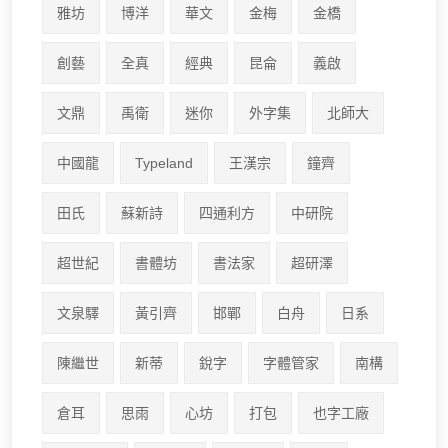
雅坊
博洋
華文
金梅
金橋
創藝
全真
經典
昆侖
義啟
文鼎
禹衛
迷你
外字集
北師大
中國龍
Typeland
王漢宗
鐘齊
田氏
蘇新詩
四通利方
中研院
超世紀
書體坊
書法家
超研澤
文泉驛
黃引齊
邯鄲
白舟
日系
陳繼世
新蒂
銳字
字體管家
南構
倉耳
思雨
心坊
打包
也字工廠