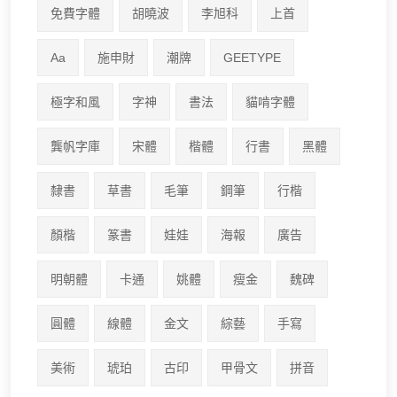
免費字體
胡曉波
李旭科
上首
Aa
施申財
潮牌
GEETYPE
極字和風
字神
書法
貓啃字體
龔帆字庫
宋體
楷體
行書
黑體
隸書
草書
毛筆
鋼筆
行楷
顏楷
篆書
娃娃
海報
廣告
明朝體
卡通
姚體
瘦金
魏碑
圓體
線體
金文
綜藝
手寫
美術
琥珀
古印
甲骨文
拼音