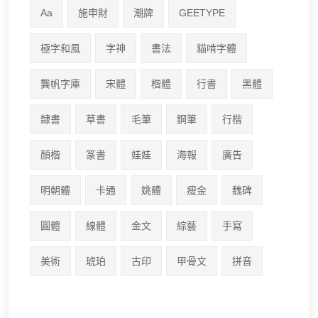
Aa
施申財
潮牌
GEETYPE
極字和風
字神
書法
貓啃字體
龔帆字庫
宋體
楷體
行書
黑體
隸書
草書
毛筆
鋼筆
行楷
顏楷
篆書
娃娃
海報
廣告
明朝體
卡通
姚體
瘦金
魏碑
圓體
線體
金文
綜藝
手寫
美術
琥珀
古印
甲骨文
拼音