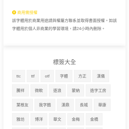
商用需授權
該字體用於商業用途請與權屬方聯系並取得書面授權。如該
字體用於個人非商業的學習環境，請24小時內刪除。
標簽大全
ttc
ttf
otf
字體
方正
漢儀
騰祥
微軟
逐浪
蒙納
造字工房
葉根友
我字酷
漢鼎
長城
華康
雅坊
博洋
華文
金梅
金橋