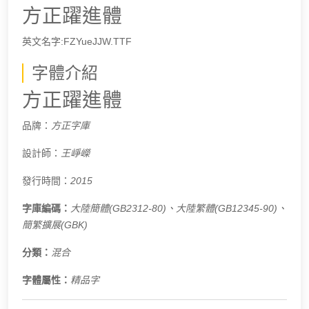
方正躍進體
英文名字:FZYueJJW.TTF
字體介紹
方正躍進體
品牌：
方正字庫
設計師：
王崢嶸
發行時間：
2015
字庫編碼：
大陸簡體(GB2312-80)、
大陸繁體(GB12345-90)、
簡繁擴展(GBK)
分類：
混合
字體屬性：
精品字