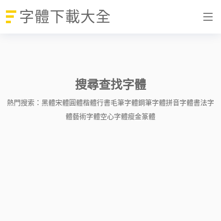
字體下載大全
搜尋查找字體
熱門搜索：
黑體
宋體
圓體
楷體
行書
毛筆字體
鋼筆字體
拼音字體
書法字
體
藝術字體
空心字體
瘦金
篆體