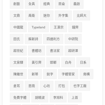
創藝
全真
經典
昆侖
義啟
文鼎
禹衛
迷你
外字集
北師大
中國龍
Typeland
王漢宗
鐘齊
田氏
蘇新詩
四通利方
中研院
超世紀
書體坊
書法家
超研澤
文泉驛
黃引齊
邯鄲
白舟
日系
陳繼世
新蒂
銳字
字體管家
南構
倉耳
思雨
心坊
打包
也字工廠
免費字體
胡曉波
李旭科
上首