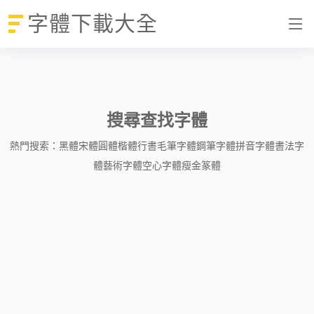
字體下載大全
搜尋查找字體
熱門搜索：
黑體
宋體
圓體
楷體
行書
毛筆字體
鋼筆字體
拼音字體
書法字
體
藝術字體
空心字體
瘦金
篆體