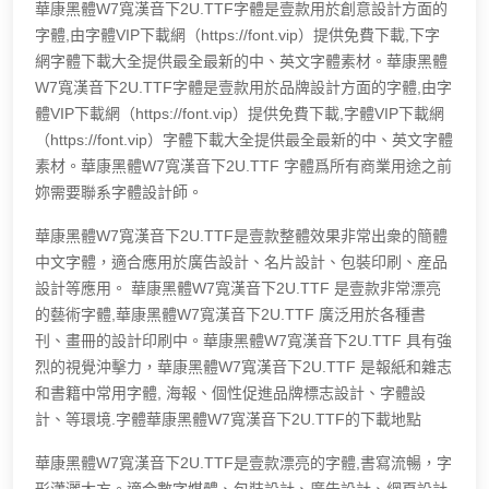
華康黑體W7寬漢音下2U.TTF字體是壹款用於創意設計方面的
字體,由字體VIP下載網（https://font.vip）提供免費下載,下字
網字體下載大全提供最全最新的中、英文字體素材。華康黑體
W7寬漢音下2U.TTF字體是壹款用於品牌設計方面的字體,由字
體VIP下載網（https://font.vip）提供免費下載,字體VIP下載網
（https://font.vip）字體下載大全提供最全最新的中、英文字體
素材。華康黑體W7寬漢音下2U.TTF 字體爲所有商業用途之前
妳需要聯系字體設計師。
華康黑體W7寬漢音下2U.TTF是壹款整體效果非常出衆的簡體
中文字體，適合應用於廣告設計、名片設計、包裝印刷、産品
設計等應用。 華康黑體W7寬漢音下2U.TTF 是壹款非常漂亮
的藝術字體,華康黑體W7寬漢音下2U.TTF 廣泛用於各種書
刊、畫冊的設計印刷中。華康黑體W7寬漢音下2U.TTF 具有強
烈的視覺沖擊力，華康黑體W7寬漢音下2U.TTF 是報紙和雜志
和書籍中常用字體, 海報、個性促進品牌標志設計、字體設
計、等環境.字體華康黑體W7寬漢音下2U.TTF的下載地點
華康黑體W7寬漢音下2U.TTF是壹款漂亮的字體,書寫流暢，字
形瀟灑大方。適合數字媒體、包裝設計、廣告設計、網頁設計