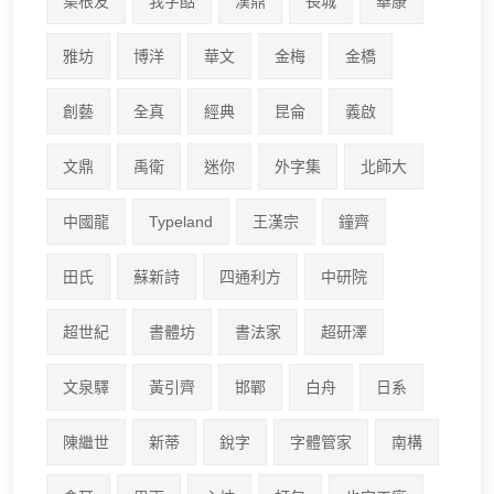
葉根友
我字酷
漢鼎
長城
華康
雅坊
博洋
華文
金梅
金橋
創藝
全真
經典
昆侖
義啟
文鼎
禹衛
迷你
外字集
北師大
中國龍
Typeland
王漢宗
鐘齊
田氏
蘇新詩
四通利方
中研院
超世紀
書體坊
書法家
超研澤
文泉驛
黃引齊
邯鄲
白舟
日系
陳繼世
新蒂
銳字
字體管家
南構