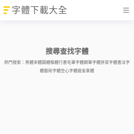
字體下載大全
搜尋查找字體
熱門搜索：
黑體
宋體
圓體
楷體
行書
毛筆字體
鋼筆字體
拼音字體
書法字
體
藝術字體
空心字體
瘦金
篆體