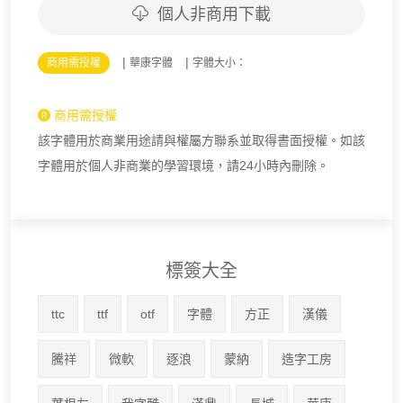
個人非商用下載
|
|
商用需授權
華康字體
字體大小：
商用需授權
該字體用於商業用途請與權屬方聯系並取得書面授權。如該
字體用於個人非商業的學習環境，請24小時內刪除。
標簽大全
ttc
ttf
otf
字體
方正
漢儀
騰祥
微軟
逐浪
蒙納
造字工房