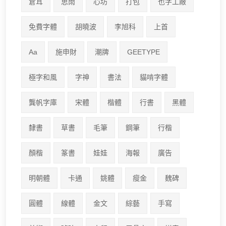
倉耳
思雨
心坊
打包
也字工廠
免費字體
胡曉波
李旭科
上首
Aa
施申財
潮牌
GEETYPE
極字和風
字神
書法
貓啃字體
龔帆字庫
宋體
楷體
行書
黑體
隸書
草書
毛筆
鋼筆
行楷
顏楷
篆書
娃娃
海報
廣告
明朝體
卡通
姚體
瘦金
魏碑
圓體
線體
金文
綜藝
手寫