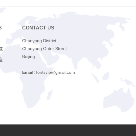
S
CONTACT US
Chaoyang District
Chaoyang Outer Street
感
Beijing
臺
Email:
fontsvip@gmail.com