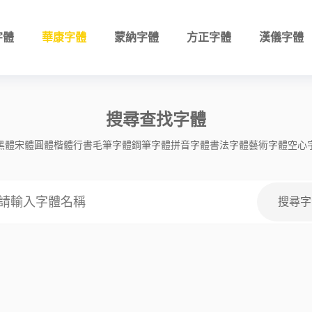
字體
華康字體
蒙納字體
方正字體
漢儀字體
搜尋查找字體
黑體
宋體
圓體
楷體
行書
毛筆字體
鋼筆字體
拼音字體
書法字體
藝術字體
空心