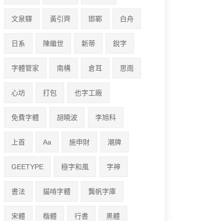
文泉驛
黃引齊
邯鄲
白舟
日系
陳繼世
新蒂
銳字
字體管家
南構
倉耳
思雨
心坊
打包
也字工廠
免費字體
胡曉波
李旭科
上首
Aa
施申財
潮牌
GEETYPE
極字和風
字神
書法
貓啃字體
龔帆字庫
宋體
楷體
行書
黑體