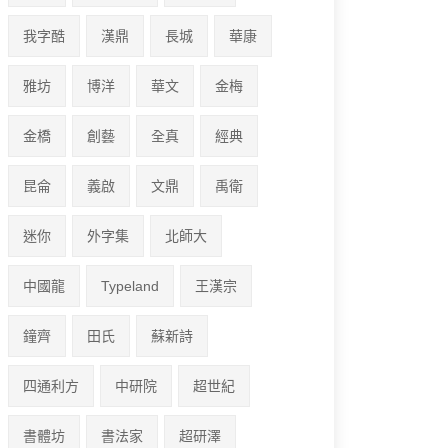
我字酷
漢鼎
長城
華康
雅坊
博洋
華文
金梅
金橋
創藝
全真
經典
昆侖
義啟
文鼎
禹衛
迷你
外字集
北師大
中國龍
Typeland
王漢宗
鐘齊
田氏
蘇新詩
四通利方
中研院
超世紀
書體坊
書法家
超研澤