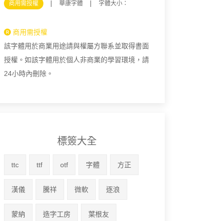
|
|
商用需授權
華康字體
字體大小：
商用需授權
該字體用於商業用途請與權屬方聯系並取得書面
授權。如該字體用於個人非商業的學習環境，請
24小時內刪除。
標簽大全
ttc
ttf
otf
字體
方正
漢儀
騰祥
微軟
逐浪
蒙納
造字工房
葉根友