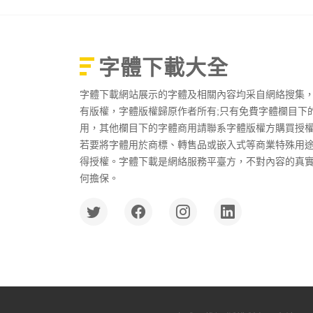
字體下載大全
字體下載網站展示的字體及相關內容均采自網絡搜集
有版權，字體版權歸原作者所有;只有免費字體欄目下
用，其他欄目下的字體商用請聯系字體版權方購買授
若要將字體用於商標、轉售品或嵌入式等商業特殊用
得授權。字體下載是網絡服務平臺方，不對內容的真
何擔保。