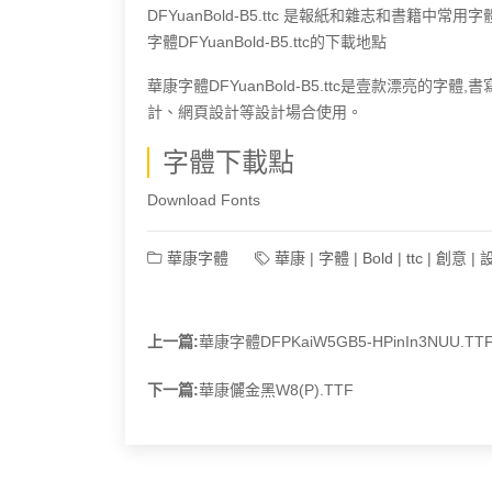
DFYuanBold-B5.ttc 是報紙和雜志和書籍
字體DFYuanBold-B5.ttc的下載地點
華康字體DFYuanBold-B5.ttc是壹款漂亮
計、網頁設計等設計場合使用。
字體下載點
Download Fonts
華康字體
華康
|
字體
|
Bold
|
ttc
|
創意
|
上一篇:
華康字體DFPKaiW5GB5-HPinIn3NUU.TT
下一篇:
華康儷金黑W8(P).TTF