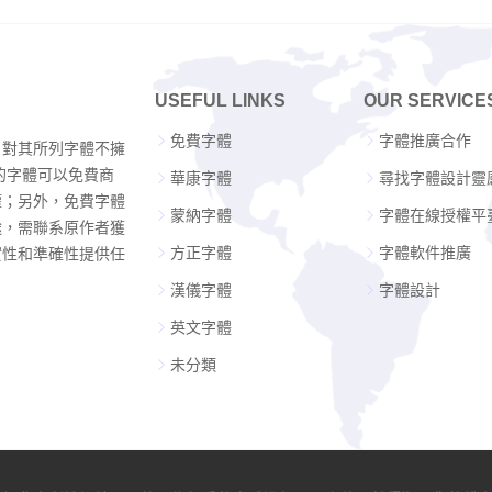
USEFUL LINKS
OUR SERVICE
免費字體
字體推廣合作
，對其所列字體不擁
的字體可以免費商
華康字體
尋找字體設計靈
權；另外，免費字體
蒙納字體
字體在線授權平
途，需聯系原作者獲
方正字體
字體軟件推廣
實性和準確性提供任
漢儀字體
字體設計
英文字體
未分類