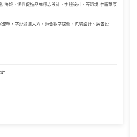
中常用字體, 海報、個性促進品牌標志設計、字體設計、等環境.字體華康
的字體,書寫流暢，字形瀟灑大方。適合數字媒體、包裝設計、廣告設
設計
|
F