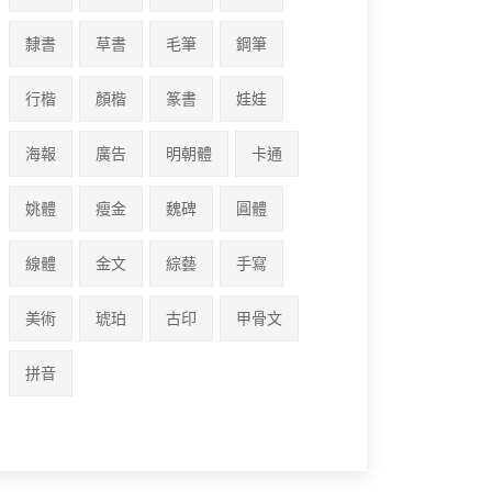
隸書
草書
毛筆
鋼筆
行楷
顏楷
篆書
娃娃
海報
廣告
明朝體
卡通
姚體
瘦金
魏碑
圓體
線體
金文
綜藝
手寫
美術
琥珀
古印
甲骨文
拼音