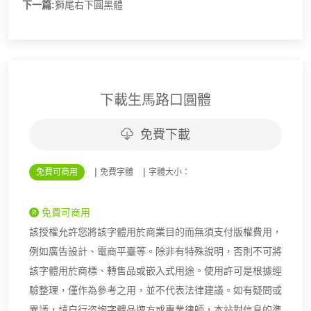
下一篇:
獅尾右下圓黑體
下載生馬路口圓體
免費下載
|
|
免費可商用
免費字體
字體大小：
免費可商用
該授權允許您將該字體用於商業目的而無須支付版權費用，
例如廣告設計、電商平臺等。除非有特殊說明，否則不可將
該字體用於商標、轉售品或嵌入式用途。使用許可是根據經
驗整理，僅作為參考之用，並不代表法律建議。如有疑問或
異議，請自行咨詢字體品牌方或專業律師，本站對信息的準