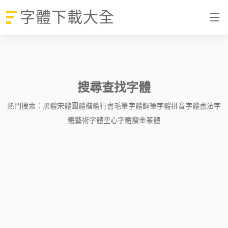
字體下載大全
搜尋查找字體
熱門搜索：
黑體
宋體
圓體
楷體
行書
毛筆字體
鋼筆字體
拼音字體
書法字
體
藝術字體
空心字體
瘦金
篆體