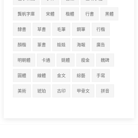
龔帆字庫
宋體
楷體
行書
黑體
隸書
草書
毛筆
鋼筆
行楷
顏楷
篆書
娃娃
海報
廣告
明朝體
卡通
姚體
瘦金
魏碑
圓體
線體
金文
綜藝
手寫
美術
琥珀
古印
甲骨文
拼音