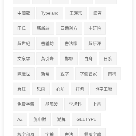
中國龍
Typeland
王漢宗
鐘齊
田氏
蘇新詩
四通利方
中研院
超世紀
書體坊
書法家
超研澤
文泉驛
黃引齊
邯鄲
白舟
日系
陳繼世
新蒂
銳字
字體管家
南構
倉耳
思雨
心坊
打包
也字工廠
免費字體
胡曉波
李旭科
上首
Aa
施申財
潮牌
GEETYPE
極字和風
字神
書法
貓啃字體