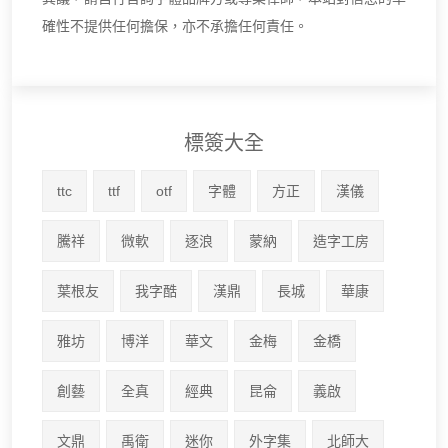
確性不提供任何擔保，亦不承擔任何責任。
標簽大全
ttc
ttf
otf
字體
方正
漢儀
騰祥
微軟
逐浪
蒙納
造字工房
葉根友
我字酷
漢鼎
長城
華康
雅坊
博洋
華文
金梅
金橋
創藝
全真
經典
昆侖
義啟
文鼎
禹衛
迷你
外字集
北師大