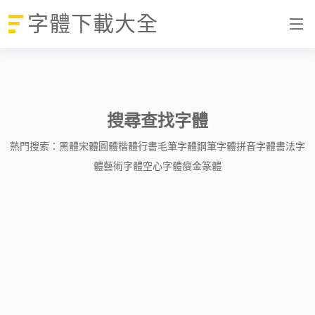
字體下載大全
搜尋查找字體
熱門搜索：
黑體
宋體
圓體
楷體
行書
毛筆字體
鋼筆字體
拼音字體
書法字
體
藝術字體
空心字體
瘦金
篆體