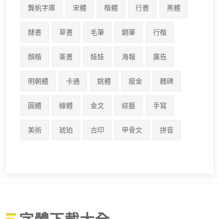
龔帆字庫
宋體
楷體
行書
黑體
隸書
草書
毛筆
鋼筆
行楷
顏楷
篆書
娃娃
海報
廣告
明朝體
卡通
姚體
瘦金
魏碑
圓體
線體
金文
綜藝
手寫
美術
琥珀
古印
甲骨文
拼音