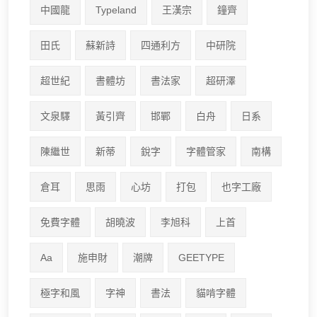
中國龍
Typeland
王漢宗
鐘齊
田氏
蘇新詩
四通利方
中研院
超世紀
書體坊
書法家
超研澤
文泉驛
黃引齊
邯鄲
白舟
日系
陳繼世
新蒂
銳字
字體管家
南構
倉耳
思雨
心坊
打包
也字工廠
免費字體
胡曉波
李旭科
上首
Aa
施申財
潮牌
GEETYPE
極字和風
字神
書法
貓啃字體