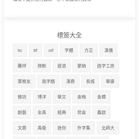
標簽大全
ttc
ttf
otf
字體
方正
漢儀
騰祥
微軟
逐浪
蒙納
造字工房
葉根友
我字酷
漢鼎
長城
華康
雅坊
博洋
華文
金梅
金橋
創藝
全真
經典
昆侖
義啟
文鼎
禹衛
迷你
外字集
北師大