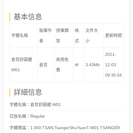
基本信息
版權作
授權類
格
文件大
字體名稱
更新時間
者
型
式
小
2021-
倉耳舒圓體
商用免
倉耳
ttf
3.43Mb
12-03
W01
費
09:35:04
詳細信息
字體名稱：倉耳舒圓體 W01
亞族名稱：Regular
字體標識：1.000;TSAN;TsangerShuYuanT-W01;TSANGER