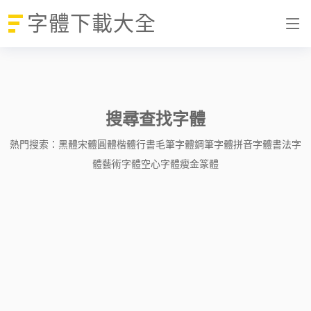
字體下載大全
搜尋查找字體
熱門搜索：
黑體
宋體
圓體
楷體
行書
毛筆字體
鋼筆字體
拼音字體
書法字
體
藝術字體
空心字體
瘦金
篆體