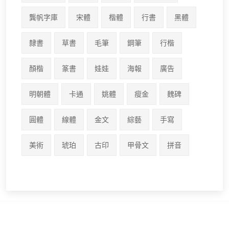
龔帆字庫
宋體
楷體
行書
黑體
隸書
草書
毛筆
鋼筆
行楷
顏楷
篆書
娃娃
海報
廣告
明朝體
卡通
姚體
瘦金
魏碑
圓體
線體
金文
綜藝
手寫
美術
琥珀
古印
甲骨文
拼音