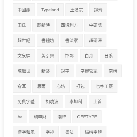
中國龍
Typeland
王漢宗
鐘齊
田氏
蘇新詩
四通利方
中研院
超世紀
書體坊
書法家
超研澤
文泉驛
黃引齊
邯鄲
白舟
日系
陳繼世
新蒂
銳字
字體管家
南構
倉耳
思雨
心坊
打包
也字工廠
免費字體
胡曉波
李旭科
上首
Aa
施申財
潮牌
GEETYPE
極字和風
字神
書法
貓啃字體