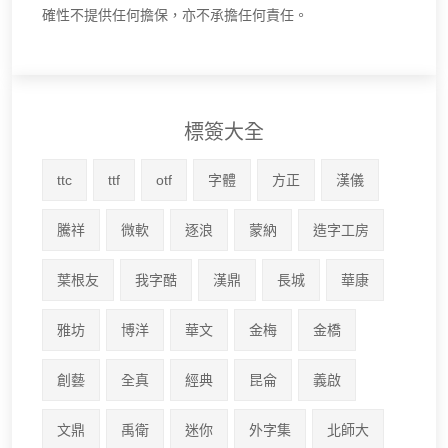
確性不提供任何擔保，亦不承擔任何責任。
標簽大全
ttc
ttf
otf
字體
方正
漢儀
騰祥
微軟
逐浪
蒙納
造字工房
葉根友
我字酷
漢鼎
長城
華康
雅坊
博洋
華文
金梅
金橋
創藝
全真
經典
昆侖
義啟
文鼎
禹衛
迷你
外字集
北師大