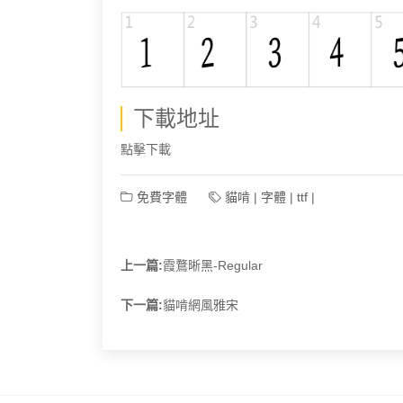
下載地址
點擊下載
免費字體
貓啃
|
字體
|
ttf
|
上一篇:
霞鶩晰黑-Regular
下一篇:
貓啃網風雅宋