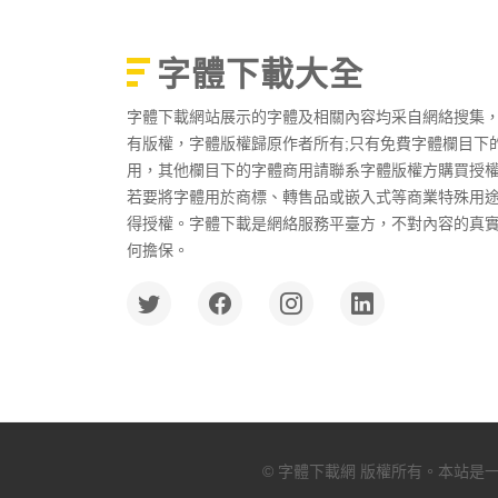
字體下載大全
字體下載網站展示的字體及相關內容均采自網絡搜集
有版權，字體版權歸原作者所有;只有免費字體欄目下
用，其他欄目下的字體商用請聯系字體版權方購買授
若要將字體用於商標、轉售品或嵌入式等商業特殊用
得授權。字體下載是網絡服務平臺方，不對內容的真
何擔保。
© 字體下載網 版權所有。本站