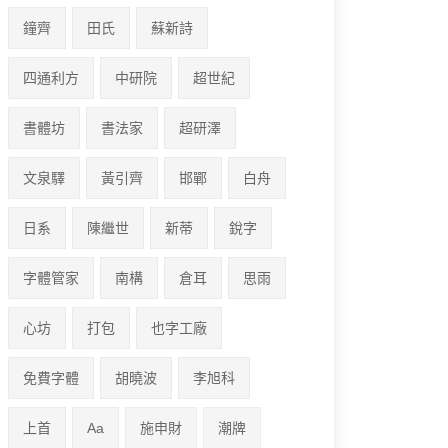
鐘齊
田氏
蘇新詩
四通利方
中研院
超世紀
書體坊
書法家
超研澤
文泉驛
黃引齊
邯鄲
白舟
日系
陳繼世
新蒂
銳字
字體管家
南構
倉耳
思雨
心坊
打包
也字工廠
免費字體
胡曉波
李旭科
上首
Aa
施申財
潮牌