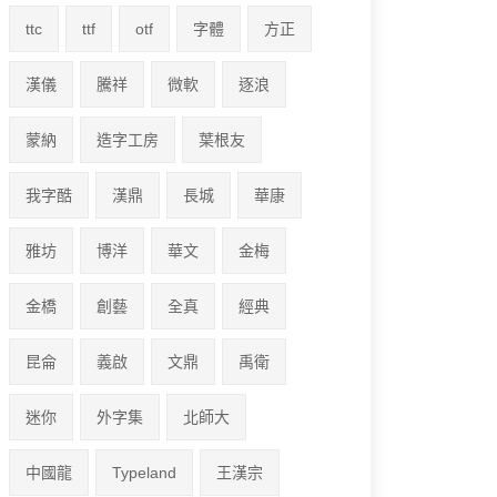
ttc
ttf
otf
字體
方正
漢儀
騰祥
微軟
逐浪
蒙納
造字工房
葉根友
我字酷
漢鼎
長城
華康
雅坊
博洋
華文
金梅
金橋
創藝
全真
經典
昆侖
義啟
文鼎
禹衛
迷你
外字集
北師大
中國龍
Typeland
王漢宗