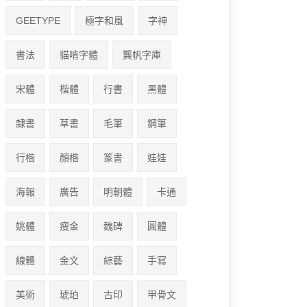
GEETYPE
極字和風
字神
書法
貓啃字體
龔帆字庫
宋體
楷體
行書
黑體
隸書
草書
毛筆
鋼筆
行楷
顏楷
篆書
娃娃
海報
廣告
明朝體
卡通
姚體
瘦金
魏碑
圓體
線體
金文
綜藝
手寫
美術
琥珀
古印
甲骨文