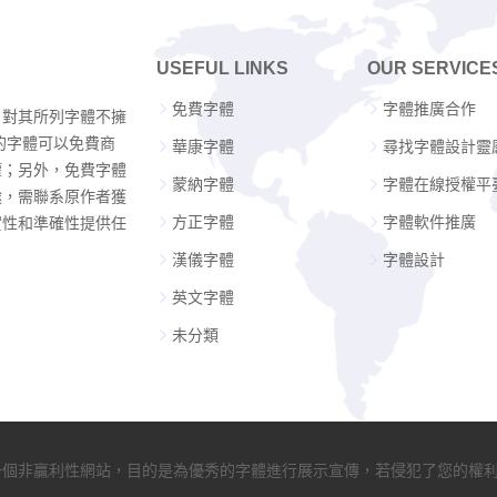
USEFUL LINKS
OUR SERVICE
免費字體
字體推廣合作
，對其所列字體不擁
的字體可以免費商
華康字體
尋找字體設計靈
權；另外，免費字體
蒙納字體
字體在線授權平
途，需聯系原作者獲
方正字體
字體軟件推廣
實性和準確性提供任
漢儀字體
字體設計
英文字體
未分類
是一個非贏利性網站，目的是為優秀的字體進行展示宣傳，若侵犯了您的權