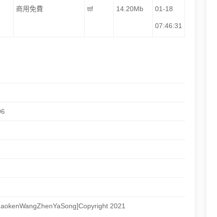
商用免費
ttf
14.20Mb
01-18
07:46:31
06
MaokenWangZhenYaSong]Copyright 2021