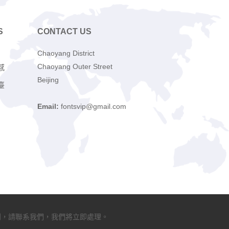
S
CONTACT US
Chaoyang District
Chaoyang Outer Street
感
Beijing
臺
Email:
fontsvip@gmail.com
利，請聯系我們，我們將立即處理。