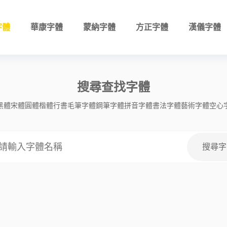
字體
華康字體
蒙納字體
方正字體
漢儀字體
搜尋查找字體
黑體
宋體
圓體
楷體
行書
毛筆字體
鋼筆字體
拼音字體
書法字體
藝術字體
空心