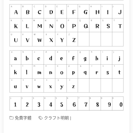
免費字體
クラフト明朝
|