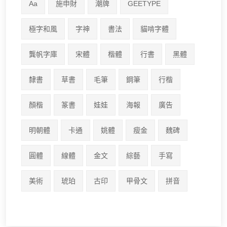
Aa
施申財
潮牌
GEETYPE
極字和風
字神
書法
貓啃字體
龔帆字庫
宋體
楷體
行書
黑體
隸書
草書
毛筆
鋼筆
行楷
顏楷
篆書
娃娃
海報
廣告
明朝體
卡通
姚體
瘦金
魏碑
圓體
線體
金文
綜藝
手寫
美術
琥珀
古印
甲骨文
拼音