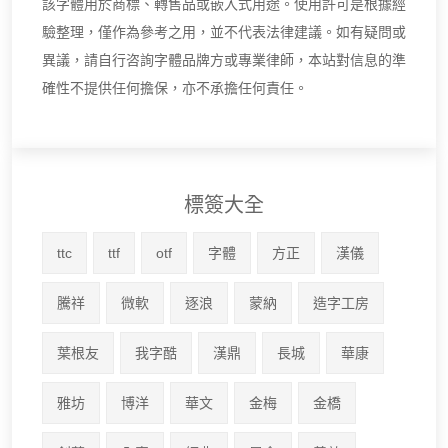
該字體用於商標、轉售品或嵌入式用途。使用許可是根據經
驗整理，僅作為參考之用，並不代表法律建議。如有疑問或
異議，請自行咨詢字體品牌方或專業律師，本站對信息的準
確性不提供任何擔保，亦不承擔任何責任。
標簽大全
ttc
ttf
otf
字體
方正
漢儀
騰祥
微軟
逐浪
蒙納
造字工房
葉根友
我字酷
漢鼎
長城
華康
雅坊
博洋
華文
金梅
金橋