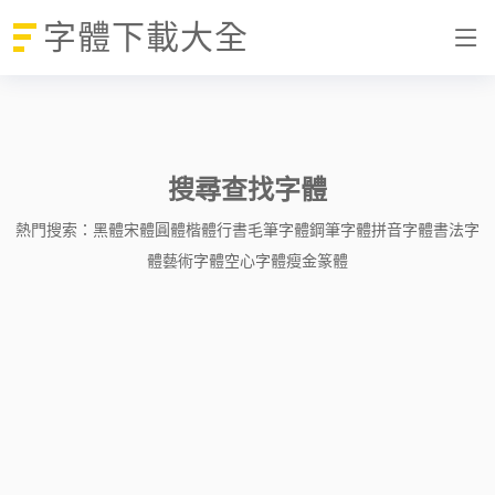
字體下載大全
搜尋查找字體
熱門搜索：
黑體
宋體
圓體
楷體
行書
毛筆字體
鋼筆字體
拼音字體
書法字
體
藝術字體
空心字體
瘦金
篆體