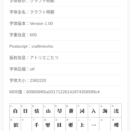
字体标识：
クラフト明朝
字体全名：
クラフト明朝
字体版本：
Version 1.00
字重信息：
600
Postscript：
craftmincho
版权信息：
アトリエこたつ
字体后缀：
otf
字体大小：
2382220
MD5值：
609606f65a03171226141874358589c4