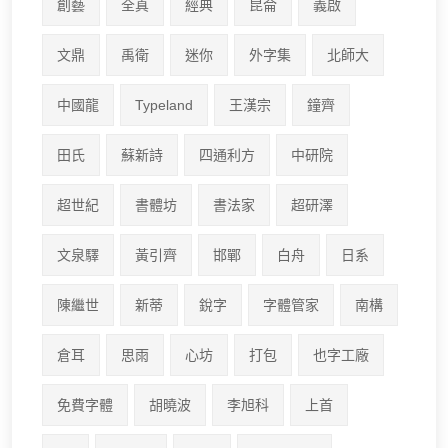
創藝
全真
經典
昆侖
義啟
文鼎
禹衛
迷你
外字集
北師大
中國龍
Typeland
王漢宗
鐘齊
田氏
蘇新詩
四通利方
中研院
超世紀
書體坊
書法家
超研澤
文泉驛
黃引齊
邯鄲
白舟
日系
陳繼世
新蒂
銳字
字體管家
南構
倉耳
思雨
心坊
打包
也字工廠
免費字體
胡曉波
李旭科
上首