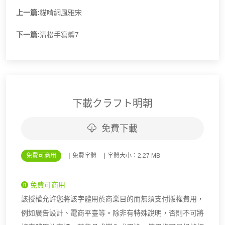
上一篇:
貓啃網風雅宋
下一篇:
清松手寫體7
下載クラフト明朝
免費下載
|
|
免費可商用
免費字體
字體大小：2.27 MB
免費可商用
該授權允許您將該字體用於商業目的而無須支付版權費用，
例如廣告設計、電商平臺等。除非有特殊說明，否則不可將