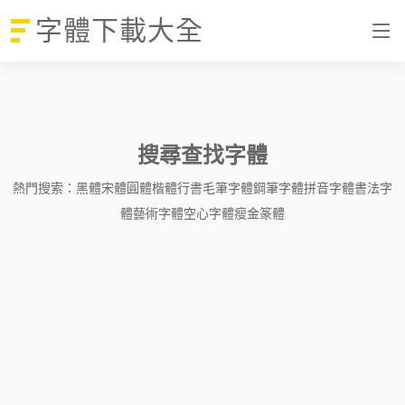
字體下載大全
搜尋查找字體
熱門搜索：
黑體
宋體
圓體
楷體
行書
毛筆字體
鋼筆字體
拼音字體
書法字
體
藝術字體
空心字體
瘦金
篆體