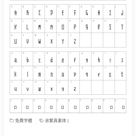
免費字體
余繁真素体
|