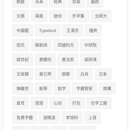
創藝
全真
經典
昆侖
義啟
文鼎
禹衛
迷你
外字集
北師大
中國龍
Typeland
王漢宗
鐘齊
田氏
蘇新詩
四通利方
中研院
超世紀
書體坊
書法家
超研澤
文泉驛
黃引齊
邯鄲
白舟
日系
陳繼世
新蒂
銳字
字體管家
南構
倉耳
思雨
心坊
打包
也字工廠
免費字體
胡曉波
李旭科
上首