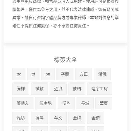
該字體用於商標、轉售品或嵌入式用途。使用許可是根據經
驗整理，僅作為參考之用，並不代表法律建議。如有疑問或
異議，請自行咨詢字體品牌方或專業律師，本站對信息的準
確性不提供任何擔保，亦不承擔任何責任。
標簽大全
ttc
ttf
otf
字體
方正
漢儀
騰祥
微軟
逐浪
蒙納
造字工房
葉根友
我字酷
漢鼎
長城
華康
雅坊
博洋
華文
金梅
金橋