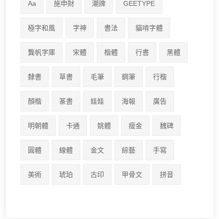
Aa
施申財
潮牌
GEETYPE
極字和風
字神
書法
貓啃字體
龔帆字庫
宋體
楷體
行書
黑體
隸書
草書
毛筆
鋼筆
行楷
顏楷
篆書
娃娃
海報
廣告
明朝體
卡通
姚體
瘦金
魏碑
圓體
線體
金文
綜藝
手寫
美術
琥珀
古印
甲骨文
拼音