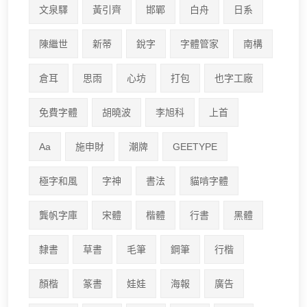
文泉驛
黃引齊
邯鄲
白舟
日系
陳繼世
新蒂
銳字
字體管家
南構
倉耳
思雨
心坊
打包
也字工廠
免費字體
胡曉波
李旭科
上首
Aa
施申財
潮牌
GEETYPE
極字和風
字神
書法
貓啃字體
龔帆字庫
宋體
楷體
行書
黑體
隸書
草書
毛筆
鋼筆
行楷
顏楷
篆書
娃娃
海報
廣告