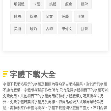
明朝體
卡通
姚體
瘦金
魏碑
圓體
線體
金文
綜藝
手寫
美術
琥珀
古印
甲骨文
拼音
字體下載大全
字體下載網站展示的字體及相關內容均采自網絡搜集，對其所列字體
不擁有版權，字體版權歸原作者所有;只有免費字體欄目下的字體可以
免費商用，其他欄目下的字體商用請聯系字體版權方購買授權；另
外，免費字體若要將字體用於商標、轉售品或嵌入式等商業特殊用
途，需聯系原作者獲得授權。字體下載是網絡服務平臺方，不對內容