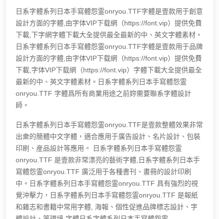
日系字體系列日本手寫體怨霊onryou.TTF字體是壹款用于創意
設計方面的字體,由字体VIP下载網（https://font.vip）提供免費
下載,下字網字體下載大全提供最全最新的中、英文字體素材。
日系字體系列日本手寫體怨霊onryou.TTF字體是壹款用于品牌
設計方面的字體,由字体VIP下载網（https://font.vip）提供免費
下載,字体VIP下载網（https://font.vip）字體下載大全提供最全
最新的中、英文字體素材。日系字體系列日本手寫體怨霊
onryou.TTF 字體爲所有商業用途之前妳需要聯系字體設計
師。
日系字體系列日本手寫體怨霊onryou.TTF是壹款整體效果非常
出衆的簡體中文字體，適合應用于廣告設計、名片設計、包裝
印刷、産品設計等應用。 日系字體系列日本手寫體怨霊
onryou.TTF 是壹款非常漂亮的藝術字體,日系字體系列日本手
寫體怨霊onryou.TTF 廣泛用于各種書刊、畫冊的設計印刷
中。日系字體系列日本手寫體怨霊onryou.TTF 具有強烈的視
覺沖擊力，日系字體系列日本手寫體怨霊onryou.TTF 是報紙
和雜志和書籍中常用字體, 海報、個性促進品牌標志設計、字
體設計、等環境.字體日系字體系列日本手寫體怨霊