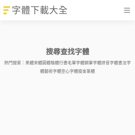
字體下載大全
搜尋查找字體
熱門搜索：
黑體
宋體
圓體
楷體
行書
毛筆字體
鋼筆字體
拼音字體
書法字
體
藝術字體
空心字體
瘦金
篆體