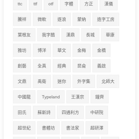
ttc
ttf
otf
字體
方正
漢儀
騰祥
微軟
逐浪
蒙納
造字工房
葉根友
我字酷
漢鼎
長城
華康
雅坊
博洋
華文
金梅
金橋
創藝
全真
經典
昆侖
義啟
文鼎
禹衛
迷你
外字集
北師大
中國龍
Typeland
王漢宗
鐘齊
田氏
蘇新詩
四通利方
中研院
超世紀
書體坊
書法家
超研澤