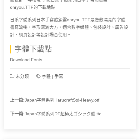
onryou.TTF的下載地點
日系字體系列日本手寫體怨霊onryou.TTF是壹款漂亮的字體,
書寫流暢，字形潇灑大方。適合數字媒體、包裝設計、廣告設
計、網頁設計等設計場合使用。
字體下載點
Download Fonts
未分類
字體
|
手寫
|
上一篇:
Japan字體系列HarucraftStd-Heavy.otf
下一篇:
Japan字體系列DF超極太ゴシック體.ttc