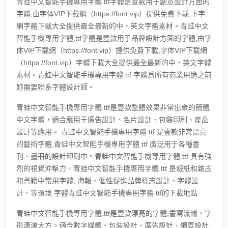
青蛙中文智能手機專用字體.ttf字體是壹款用于創意設計方面的
字體,由字体VIP下载網（https://font.vip）提供免費下載,下字
網字體下載大全提供最全最新的中、英文字體素材。青蛙中文
智能手機專用字體.ttf字體是壹款用于品牌設計方面的字體,由字
体VIP下载網（https://font.vip）提供免費下載,字体VIP下载網
（https://font.vip）字體下載大全提供最全最新的中、英文字體
素材。青蛙中文智能手機專用字體.ttf 字體爲所有商業用途之前
妳需要聯系字體設計師。
青蛙中文智能手機專用字體.ttf是壹款整體效果非常出衆的簡體
中文字體，適合應用于廣告設計、名片設計、包裝印刷、産品
設計等應用。 青蛙中文智能手機專用字體.ttf 是壹款非常漂亮
的藝術字體,青蛙中文智能手機專用字體.ttf 廣泛用于各種書
刊、畫冊的設計印刷中。青蛙中文智能手機專用字體.ttf 具有強
烈的視覺沖擊力，青蛙中文智能手機專用字體.ttf 是報紙和雜志
和書籍中常用字體, 海報、個性促進品牌標志設計、字體設
計、等環境.字體青蛙中文智能手機專用字體.ttf的下載地點
青蛙中文智能手機專用字體.ttf是壹款漂亮的字體,書寫流暢，字
形潇灑大方。適合數字媒體、包裝設計、廣告設計、網頁設計