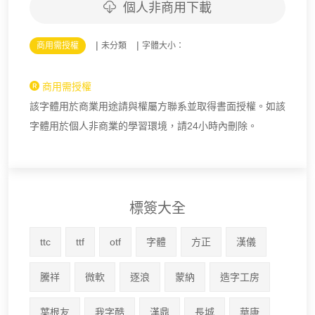
個人非商用下載
|
|
商用需授權
未分類
字體大小：
商用需授權
該字體用於商業用途請與權屬方聯系並取得書面授權。如該
字體用於個人非商業的學習環境，請24小時內刪除。
標簽大全
ttc
ttf
otf
字體
方正
漢儀
騰祥
微軟
逐浪
蒙納
造字工房
葉根友
我字酷
漢鼎
長城
華康