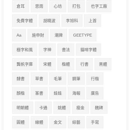
倉耳
思雨
心坊
打包
也字工廠
免費字體
胡曉波
李旭科
上首
Aa
施申財
潮牌
GEETYPE
極字和風
字神
書法
貓啃字體
龔帆字庫
宋體
楷體
行書
黑體
隸書
草書
毛筆
鋼筆
行楷
顏楷
篆書
娃娃
海報
廣告
明朝體
卡通
姚體
瘦金
魏碑
圓體
線體
金文
綜藝
手寫