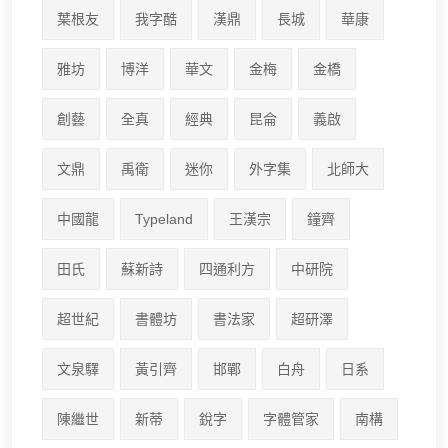
葉根友
我字酷
漢鼎
長城
華康
雅坊
博洋
華文
金梅
金橋
創藝
全真
經典
昆侖
義啟
文鼎
禹衛
迷你
外字集
北師大
中國龍
Typeland
王漢宗
鐘齊
田氏
蘇新詩
四通利方
中研院
超世紀
書體坊
書法家
超研澤
文泉驛
黃引齊
邯鄲
白舟
日系
陳繼世
新蒂
銳字
字體管家
南構