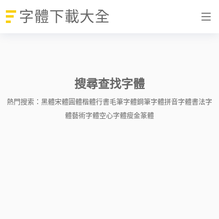
字體下載大全
搜尋查找字體
熱門搜索：
黑體
宋體
圓體
楷體
行書
毛筆字體
鋼筆字體
拼音字體
書法字
體
藝術字體
空心字體
瘦金
篆體