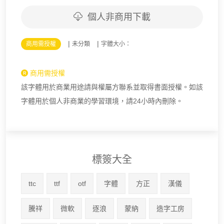
個人非商用下載
|
|
商用需授權
未分類
字體大小：
商用需授權
該字體用於商業用途請與權屬方聯系並取得書面授權。如該
字體用於個人非商業的學習環境，請24小時內刪除。
標簽大全
ttc
ttf
otf
字體
方正
漢儀
騰祥
微軟
逐浪
蒙納
造字工房