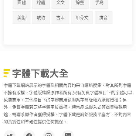
圓體
線體
金文
綜藝
手寫
美術
琥珀
古印
甲骨文
拼音
字體下載大全
字體下載網站展示的字體及相關內容均采自網絡搜集，對其所列字體
不擁有版權，字體版權歸原作者所有;只有免費字體欄目下的字體可以
免費商用，其他欄目下的字體商用請聯系字體版權方購買授權；另
外，免費字體若要將字體用於商標、轉售品或嵌入式等商業特殊用
途，需聯系原作者獲得授權。字體下載是網絡服務平臺方，不對內容
的真實性和準確性提供任何擔保。