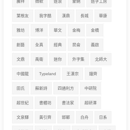
騰祥
微軟
逐浪
蒙納
造字工房
葉根友
我字酷
漢鼎
長城
華康
雅坊
博洋
華文
金梅
金橋
創藝
全真
經典
昆侖
義啟
文鼎
禹衛
迷你
外字集
北師大
中國龍
Typeland
王漢宗
鐘齊
田氏
蘇新詩
四通利方
中研院
超世紀
書體坊
書法家
超研澤
文泉驛
黃引齊
邯鄲
白舟
日系