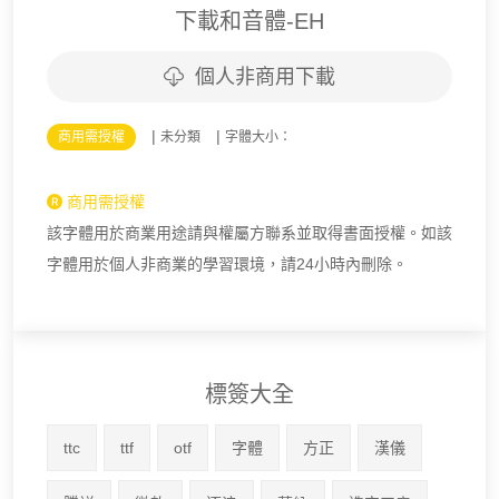
下載和音體-EH
個人非商用下載
|
|
商用需授權
未分類
字體大小：
商用需授權
該字體用於商業用途請與權屬方聯系並取得書面授權。如該
字體用於個人非商業的學習環境，請24小時內刪除。
標簽大全
ttc
ttf
otf
字體
方正
漢儀