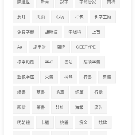
陳繼世
新蒂
銳字
字體管家
南構
倉耳
思雨
心坊
打包
也字工廠
免費字體
胡曉波
李旭科
上首
Aa
施申財
潮牌
GEETYPE
極字和風
字神
書法
貓啃字體
龔帆字庫
宋體
楷體
行書
黑體
隸書
草書
毛筆
鋼筆
行楷
顏楷
篆書
娃娃
海報
廣告
明朝體
卡通
姚體
瘦金
魏碑