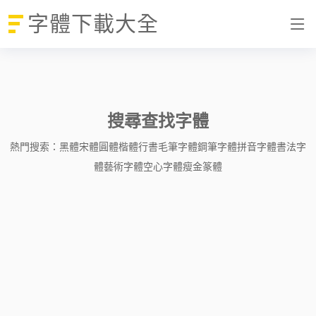
字體下載大全
搜尋查找字體
熱門搜索：
黑體
宋體
圓體
楷體
行書
毛筆字體
鋼筆字體
拼音字體
書法字
體
藝術字體
空心字體
瘦金
篆體