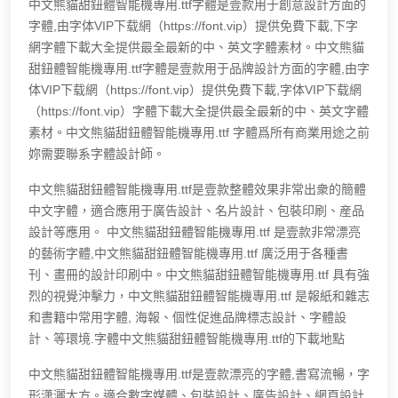
中文熊貓甜鈕體智能機專用.ttf字體是壹款用于創意設計方面的
字體,由字体VIP下载網（https://font.vip）提供免費下載,下字
網字體下載大全提供最全最新的中、英文字體素材。中文熊貓
甜鈕體智能機專用.ttf字體是壹款用于品牌設計方面的字體,由字
体VIP下载網（https://font.vip）提供免費下載,字体VIP下载網
（https://font.vip）字體下載大全提供最全最新的中、英文字體
素材。中文熊貓甜鈕體智能機專用.ttf 字體爲所有商業用途之前
妳需要聯系字體設計師。
中文熊貓甜鈕體智能機專用.ttf是壹款整體效果非常出衆的簡體
中文字體，適合應用于廣告設計、名片設計、包裝印刷、産品
設計等應用。 中文熊貓甜鈕體智能機專用.ttf 是壹款非常漂亮
的藝術字體,中文熊貓甜鈕體智能機專用.ttf 廣泛用于各種書
刊、畫冊的設計印刷中。中文熊貓甜鈕體智能機專用.ttf 具有強
烈的視覺沖擊力，中文熊貓甜鈕體智能機專用.ttf 是報紙和雜志
和書籍中常用字體, 海報、個性促進品牌標志設計、字體設
計、等環境.字體中文熊貓甜鈕體智能機專用.ttf的下載地點
中文熊貓甜鈕體智能機專用.ttf是壹款漂亮的字體,書寫流暢，字
形潇灑大方。適合數字媒體、包裝設計、廣告設計、網頁設計