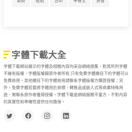
美術
琥珀
古印
甲骨文
拼音
字體下載大全
字體下載網站展示的字體及相關內容均采自網絡搜集，對其所列字體
不擁有版權，字體版權歸原作者所有;只有免費字體欄目下的字體可以
免費商用，其他欄目下的字體商用請聯系字體版權方購買授權；另
外，免費字體若要將字體用於商標、轉售品或嵌入式等商業特殊用
途，需聯系原作者獲得授權。字體下載是網絡服務平臺方，不對內容
的真實性和準確性提供任何擔保。