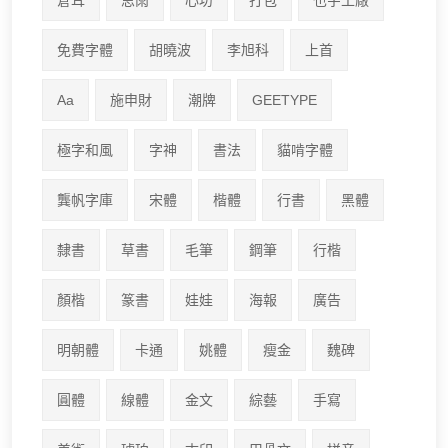
倉耳
思雨
心坊
打包
也字工廠
免費字體
胡曉波
李旭科
上首
Aa
施申財
潮牌
GEETYPE
極字和風
字神
書法
貓啃字體
龔帆字庫
宋體
楷體
行書
黑體
隸書
草書
毛筆
鋼筆
行楷
顏楷
篆書
娃娃
海報
廣告
明朝體
卡通
姚體
瘦金
魏碑
圓體
線體
金文
綜藝
手寫