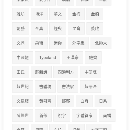
雅坊
博洋
華文
金梅
金橋
創藝
全真
經典
昆侖
義啟
文鼎
禹衛
迷你
外字集
北師大
中國龍
Typeland
王漢宗
鐘齊
田氏
蘇新詩
四通利方
中研院
超世紀
書體坊
書法家
超研澤
文泉驛
黃引齊
邯鄲
白舟
日系
陳繼世
新蒂
銳字
字體管家
南構