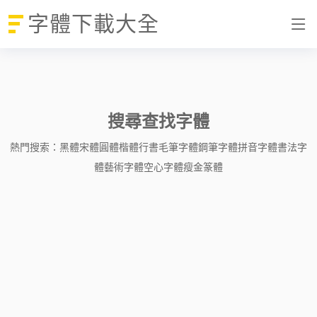
字體下載大全
搜尋查找字體
熱門搜索：
黑體
宋體
圓體
楷體
行書
毛筆字體
鋼筆字體
拼音字體
書法字
體
藝術字體
空心字體
瘦金
篆體