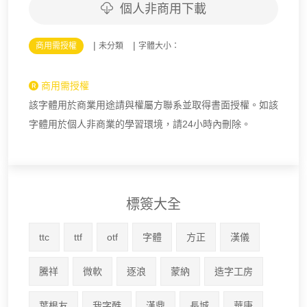
個人非商用下載
|
|
商用需授權
未分類
字體大小：
商用需授權
該字體用於商業用途請與權屬方聯系並取得書面授權。如該
字體用於個人非商業的學習環境，請24小時內刪除。
標簽大全
ttc
ttf
otf
字體
方正
漢儀
騰祥
微軟
逐浪
蒙納
造字工房
葉根友
我字酷
漢鼎
長城
華康