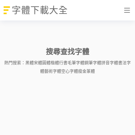
字體下載大全
搜尋查找字體
熱門搜索：
黑體
宋體
圓體
楷體
行書
毛筆字體
鋼筆字體
拼音字體
書法字
體
藝術字體
空心字體
瘦金
篆體