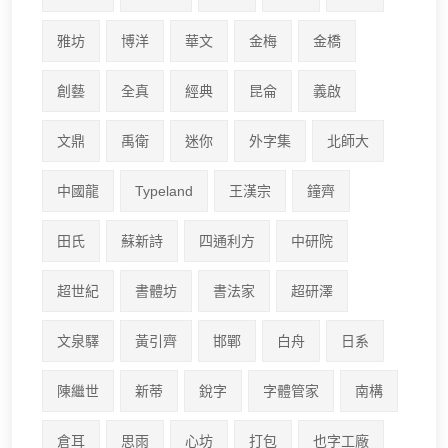
雅坊
博洋
華文
金梅
金橋
創藝
全真
經典
昆侖
義啟
文鼎
禹衛
迷你
外字集
北師大
中國龍
Typeland
王漢宗
鐘齊
田氏
蘇新詩
四通利方
中研院
超世紀
書體坊
書法家
超研澤
文泉驛
黃引齊
邯鄲
白舟
日系
陳繼世
新蒂
銳字
字體管家
南構
倉耳
思雨
心坊
打包
也字工廠