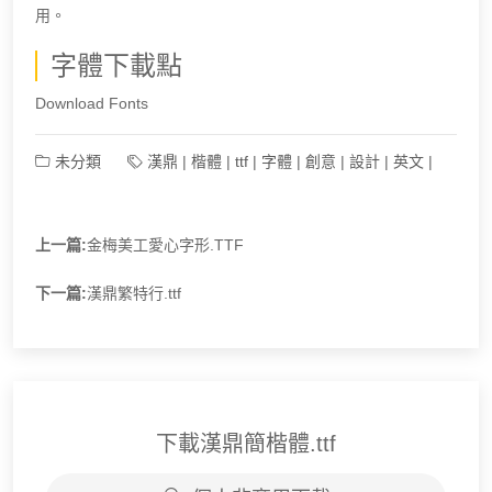
用。
字體下載點
Download Fonts
未分類
漢鼎
|
楷體
|
ttf
|
字體
|
創意
|
設計
|
英文
|
上一篇:
金梅美工愛心字形.TTF
下一篇:
漢鼎繁特行.ttf
下載漢鼎簡楷體.ttf