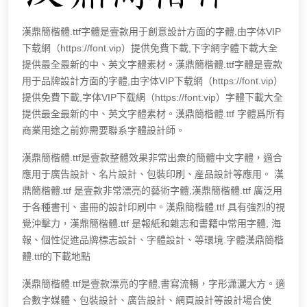
漢鼎簡楷體.ttf字體是壹款用于創意設計方面的字體,由字体VIP
下载網（https://font.vip）提供免費下載,下字網字體下載大全
提供最全最新的中、英文字體素材。漢鼎簡楷體.ttf字體是壹款
用于品牌設計方面的字體,由字体VIP下载網（https://font.vip）
提供免費下載,字体VIP下载網（https://font.vip）字體下載大全
提供最全最新的中、英文字體素材。漢鼎簡楷體.ttf 字體爲所有
商業用途之前妳需要聯系字體設計師。
漢鼎簡楷體.ttf是壹款整體效果非常出衆的簡體中文字體，適合
應用于廣告設計、名片設計、包裝印刷、産品設計等應用。 漢
鼎簡楷體.ttf 是壹款非常漂亮的藝術字體,漢鼎簡楷體.ttf 廣泛用
于各種書刊、畫冊的設計印刷中。漢鼎簡楷體.ttf 具有強烈的視
覺沖擊力，漢鼎簡楷體.ttf 是報紙和雜志和書籍中常用字體, 海
報、個性促進品牌標志設計、字體設計、等環境.字體漢鼎簡楷
體.ttf的下載地點
漢鼎簡楷體.ttf是壹款漂亮的字體,書寫流暢，字形潇灑大方。適
合數字媒體、包裝設計、廣告設計、網頁設計等設計場合使