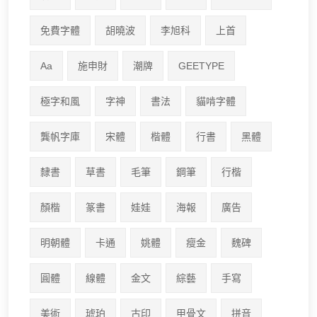
免費字體
胡曉波
李旭科
上首
Aa
施申財
潮牌
GEETYPE
極字和風
字神
書法
貓啃字體
龔帆字庫
宋體
楷體
行書
黑體
隸書
草書
毛筆
鋼筆
行楷
顏楷
篆書
娃娃
海報
廣告
明朝體
卡通
姚體
瘦金
魏碑
圓體
線體
金文
綜藝
手寫
美術
琥珀
古印
甲骨文
拼音