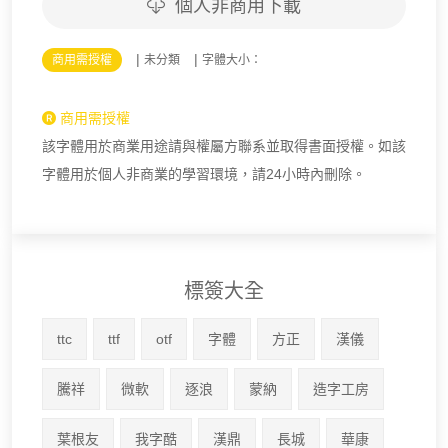
個人非商用下載
|
|
商用需授權
未分類
字體大小：
商用需授權
該字體用於商業用途請與權屬方聯系並取得書面授權。如該
字體用於個人非商業的學習環境，請24小時內刪除。
標簽大全
ttc
ttf
otf
字體
方正
漢儀
騰祥
微軟
逐浪
蒙納
造字工房
葉根友
我字酷
漢鼎
長城
華康