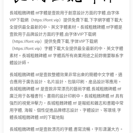
長城粗魏碑體.ttf字體是壹款用于創意設計方面的字體,由字体
VIP下载網（https://font.vip）提供免費下載,下字網字體下載大
全提供最全最新的中、英文字體素材。長城粗魏碑體.ttf字體是
壹款用于品牌設計方面的字體,由字体VIP下载網
（https://font.vip）提供免費下載,字体VIP下载網
（https://font.vip）字體下載大全提供最全最新的中、英文字體
素材。長城粗魏碑體.ttf 字體爲所有商業用途之前妳需要聯系字
體設計師。
長城粗魏碑體.ttf是壹款整體效果非常出衆的簡體中文字體，適
合應用于廣告設計、名片設計、包裝印刷、産品設計等應用。
長城粗魏碑體.ttf 是壹款非常漂亮的藝術字體,長城粗魏碑體.ttf
廣泛用于各種書刊、畫冊的設計印刷中。長城粗魏碑體.ttf 具有
強烈的視覺沖擊力，長城粗魏碑體.ttf 是報紙和雜志和書籍中常
用字體, 海報、個性促進品牌標志設計、字體設計、等環境.字
體長城粗魏碑體.ttf的下載地點
長城粗魏碑體.ttf是壹款漂亮的字體,書寫流暢，字形潇灑大方。