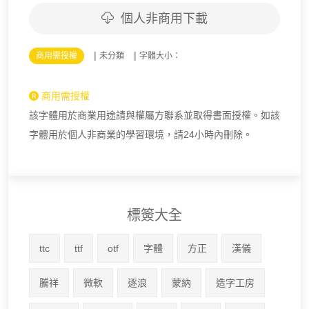
個人非商用下載
|
|
商用需授權
未分類
字體大小：
商用需授權
該字體用於商業用途請與權屬方聯系並取得書面授權。如該
字體用於個人非商業的學習環境，請24小時內刪除。
標簽大全
ttc
ttf
otf
字體
方正
漢儀
騰祥
微軟
逐浪
蒙納
造字工房