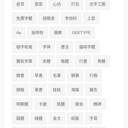
倉耳
思雨
心坊
打包
也字工廠
免費字體
胡曉波
李旭科
上首
Aa
施申財
潮牌
GEETYPE
極字和風
字神
書法
貓啃字體
龔帆字庫
宋體
楷體
行書
黑體
隸書
草書
毛筆
鋼筆
行楷
顏楷
篆書
娃娃
海報
廣告
明朝體
卡通
姚體
瘦金
魏碑
圓體
線體
金文
綜藝
手寫