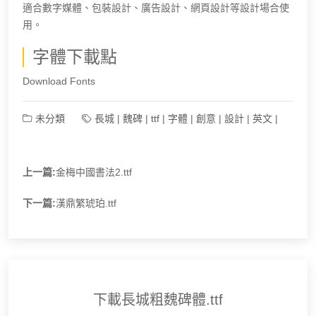
適合數字媒體、包裝設計、廣告設計、網頁設計等設計場合使
用。
字體下載點
Download Fonts
未分類
長城
|
魏碑
|
ttf
|
字體
|
創意
|
設計
|
英文
|
上一篇:
金梅中國書法2.ttf
下一篇:
漢鼎繁琥珀.ttf
下載長城粗魏碑體.ttf