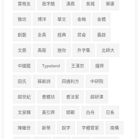
葉根友
我字酷
漢鼎
長城
華康
雅坊
博洋
華文
金梅
金橋
創藝
全真
經典
昆侖
義啟
文鼎
禹衛
迷你
外字集
北師大
中國龍
Typeland
王漢宗
鐘齊
田氏
蘇新詩
四通利方
中研院
超世紀
書體坊
書法家
超研澤
文泉驛
黃引齊
邯鄲
白舟
日系
陳繼世
新蒂
銳字
字體管家
南構