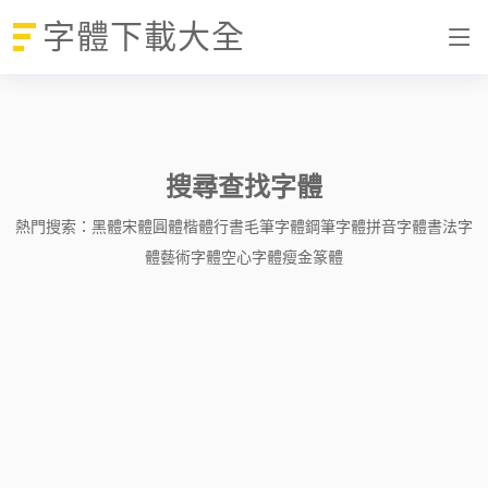
字體下載大全
搜尋查找字體
熱門搜索：
黑體
宋體
圓體
楷體
行書
毛筆字體
鋼筆字體
拼音字體
書法字
體
藝術字體
空心字體
瘦金
篆體