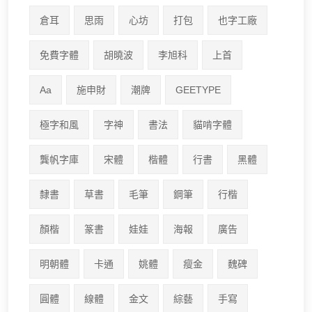
倉耳
思雨
心坊
打包
也字工廠
免費字體
胡曉波
李旭科
上首
Aa
施申財
潮牌
GEETYPE
極字和風
字神
書法
貓啃字體
龔帆字庫
宋體
楷體
行書
黑體
隸書
草書
毛筆
鋼筆
行楷
顏楷
篆書
娃娃
海報
廣告
明朝體
卡通
姚體
瘦金
魏碑
圓體
線體
金文
綜藝
手寫