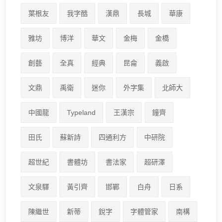
葉根友
我字酷
漢鼎
長城
華康
雅坊
博洋
華文
金梅
金橋
創藝
全真
經典
昆侖
義啟
文鼎
禹衛
迷你
外字集
北師大
中國龍
Typeland
王漢宗
鐘齊
田氏
蘇新詩
四通利方
中研院
超世紀
書體坊
書法家
超研澤
文泉驛
黃引齊
邯鄲
白舟
日系
陳繼世
新蒂
銳字
字體管家
南構