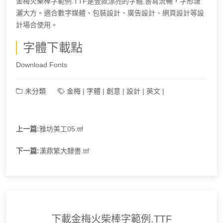
金梅火柴棒字範例.TTF是壹款漂亮的字體,書寫流暢，字形潇
灑大方。適合數字媒體、包裝設計、廣告設計、網頁設計等設
計場合使用。
字體下載點
Download Fonts
未分類
金梅
|
字體
|
創意
|
設計
|
英文
|
上一篇:
雅坊美工05.ttf
下一篇:
漢鼎繁大隸書.ttf
下載金梅火柴棒字範例.TTF