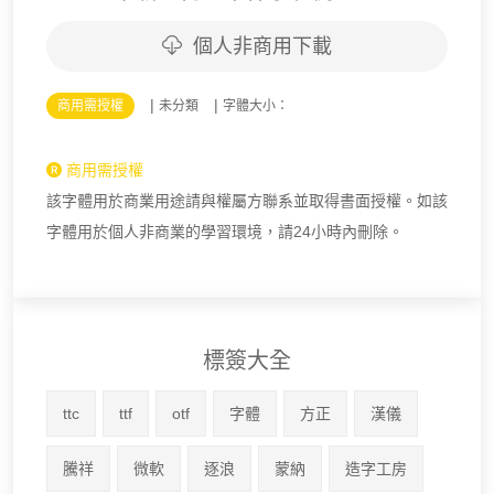
個人非商用下載
|
|
商用需授權
未分類
字體大小：
商用需授權
該字體用於商業用途請與權屬方聯系並取得書面授權。如該
字體用於個人非商業的學習環境，請24小時內刪除。
標簽大全
ttc
ttf
otf
字體
方正
漢儀
騰祥
微軟
逐浪
蒙納
造字工房