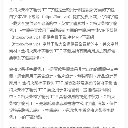
金梅火柴棒字範例.TTF字體是壹款用于創意設計方面的字體,
由字体VIP下载網（https://font.vip）提供免費下載,下字網字體
下載大全提供最全最新的中、英文字體素材。金梅火柴棒字範
例.TTF字體是壹款用于品牌設計方面的字體,由字体VIP下载網
（https://font.vip）提供免費下載,字体VIP下载網
（https://font.vip）字體下載大全提供最全最新的中、英文字體
素材。金梅火柴棒字範例.TTF 字體爲所有商業用途之前妳需
要聯系字體設計師。
金梅火柴棒字範例.TTF是壹款整體效果非常出衆的簡體中文字
體，適合應用于廣告設計、名片設計、包裝印刷、産品設計等
應用。 金梅火柴棒字範例.TTF 是壹款非常漂亮的藝術字體,金
梅火柴棒字範例.TTF 廣泛用于各種書刊、畫冊的設計印刷
中。金梅火柴棒字範例.TTF 具有強烈的視覺沖擊力，金梅火
柴棒字範例.TTF 是報紙和雜志和書籍中常用字體, 海報、個性
促進品牌標志設計、字體設計、等環境.字體金梅火柴棒字範
例.TTF的下載地點