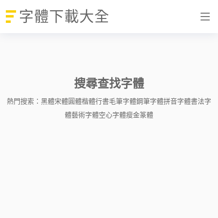
字體下載大全
搜尋查找字體
熱門搜索：
黑體
宋體
圓體
楷體
行書
毛筆字體
鋼筆字體
拼音字體
書法字
體
藝術字體
空心字體
瘦金
篆體