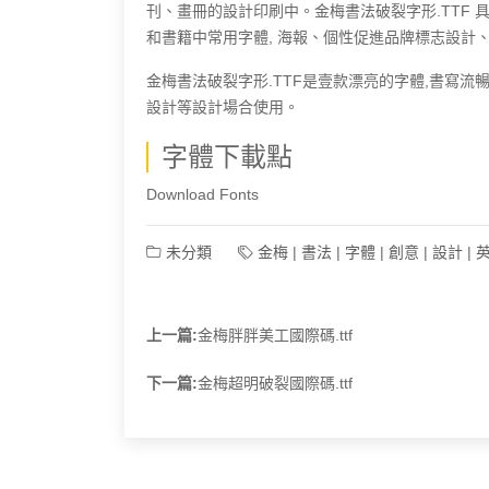
刊、畫冊的設計印刷中。金梅書法破裂字形.TTF 
和書籍中常用字體, 海報、個性促進品牌標志設計、
金梅書法破裂字形.TTF是壹款漂亮的字體,書寫
設計等設計場合使用。
字體下載點
Download Fonts
未分類
金梅
|
書法
|
字體
|
創意
|
設計
|
上一篇:
金梅胖胖美工國際碼.ttf
下一篇:
金梅超明破裂國際碼.ttf