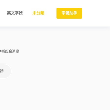
英文字體
未分類
字體助手
字體
瘦金
篆體