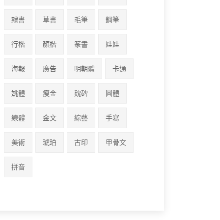
隸書
草書
毛筆
鋼筆
行楷
顏楷
篆書
娃娃
海報
廣告
明朝體
卡通
姚體
瘦金
魏碑
圓體
線體
金文
綜藝
手寫
美術
琥珀
古印
甲骨文
拼音