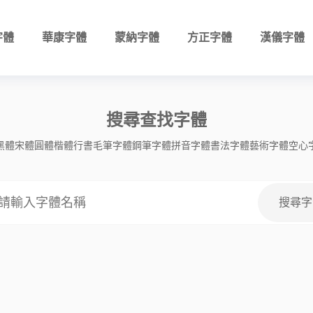
字體
華康字體
蒙納字體
方正字體
漢儀字體
搜尋查找字體
黑體
宋體
圓體
楷體
行書
毛筆字體
鋼筆字體
拼音字體
書法字體
藝術字體
空心