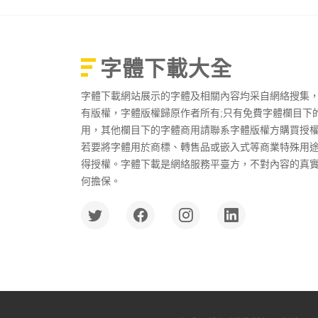
字體下載大全
字體下載網站展示的字體及相關內容均采自網絡搜集
有版權，字體版權歸原作者所有;只有免費字體欄目下
用，其他欄目下的字體商用請聯系字體版權方購買授
若要將字體用於商標、轉售品或嵌入式等商業特殊用
得授權。字體下載是網絡服務平臺方，不對內容的真
何擔保。