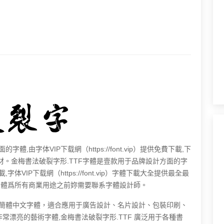
,由字体VIP下载網（https://font.vip）提供免費下載,下
。金梅書法破裂字形.TTF字體是壹款用于品牌設計方面的字
下載,字体VIP下载網（https://font.vip）字體下載大全提供最全最
 字體爲所有商業用途之前妳需要聯系字體設計師。
的簡體中文字體，適合應用于廣告設計、名片設計、包裝印刷、
非常漂亮的藝術字體,金梅書法破裂字形.TTF 廣泛用于各種書