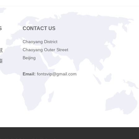
S
CONTACT US
Chaoyang District
Chaoyang Outer Street
感
Beijing
臺
Email:
fontsvip@gmail.com