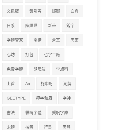
文泉驛
黃引齊
邯鄲
白舟
日系
陳繼世
新蒂
銳字
字體管家
南構
倉耳
思雨
心坊
打包
也字工廠
免費字體
胡曉波
李旭科
上首
Aa
施申財
潮牌
GEETYPE
極字和風
字神
書法
貓啃字體
龔帆字庫
宋體
楷體
行書
黑體