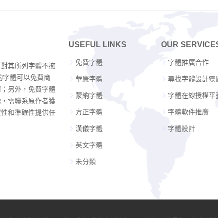
USEFUL LINKS
OUR SERVICE
免費字體
字體推廣合作
，對其所列字體不擁
的字體可以免費商
華康字體
尋找字體設計靈
權；另外，免費字體
蒙納字體
字體在線授權平
途，需聯系原作者獲
方正字體
字體軟件推廣
實性和準確性提供任
漢儀字體
字體設計
英文字體
未分類