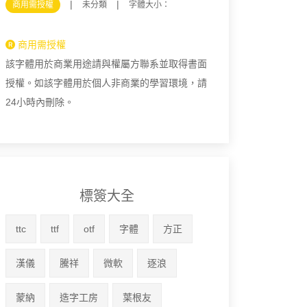
|
|
商用需授權
未分類
字體大小：
商用需授權
該字體用於商業用途請與權屬方聯系並取得書面
授權。如該字體用於個人非商業的學習環境，請
24小時內刪除。
標簽大全
ttc
ttf
otf
字體
方正
漢儀
騰祥
微軟
逐浪
蒙納
造字工房
葉根友