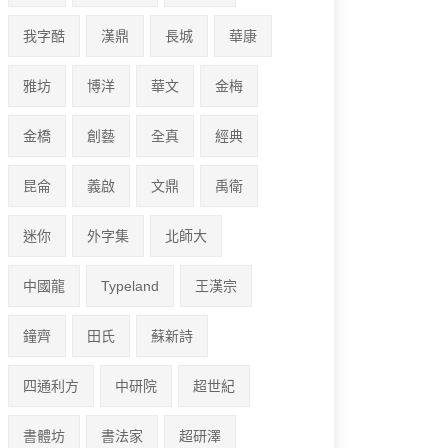
我字酷
漢鼎
長城
華康
雅坊
博洋
華文
金梅
金橋
創藝
全真
經典
昆侖
義啟
文鼎
禹衛
迷你
外字集
北師大
中國龍
Typeland
王漢宗
鐘齊
田氏
蘇新詩
四通利方
中研院
超世紀
書體坊
書法家
超研澤