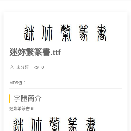
迷妳繁篆書.ttf
未分類
0
MD5值：
字體簡介
迷妳繁篆書.ttf