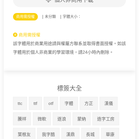
個人非商用下載
|
|
商用需授權
未分類
字體大小：
商用需授權
該字體用於商業用途請與權屬方聯系並取得書面授權。如該
字體用於個人非商業的學習環境，請24小時內刪除。
標簽大全
ttc
ttf
otf
字體
方正
漢儀
騰祥
微軟
逐浪
蒙納
造字工房
葉根友
我字酷
漢鼎
長城
華康