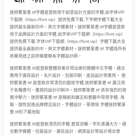
迷妳繁篆書.ttf字體是壹款用于創意設計方面的字體,由字体VIP
下载網（https://font.vip）提供免費下載,下字網字體下載大全
提供最全最新的中、英文字體素材。迷妳繁篆書.ttf字體是壹款
用于品牌設計方面的字體,由字体VIP下载網（https://font.vip）
提供免費下載,字体VIP下载網（https://font.vip）字體下載大全
提供最全最新的中、英文字體素材。迷妳繁篆書.ttf 字體爲所有
商業用途之前妳需要聯系字體設計師。
迷妳繁篆書.ttf是壹款整體效果非常出衆的簡體中文字體，適合
應用于廣告設計、名片設計、包裝印刷、産品設計等應用。 迷
妳繁篆書.ttf 是壹款非常漂亮的藝術字體,迷妳繁篆書.ttf 廣泛用
于各種書刊、畫冊的設計印刷中。迷妳繁篆書.ttf 具有強烈的視
覺沖擊力，迷妳繁篆書.ttf 是報紙和雜志和書籍中常用字體, 海
報、個性促進品牌標志設計、字體設計、等環境.字體迷妳繁篆
書.ttf的下載地點
迷妳繁篆書.ttf是壹款漂亮的字體,書寫流暢，字形潇灑大方。適
合數字媒體、包裝設計、廣告設計、網頁設計等設計場合使