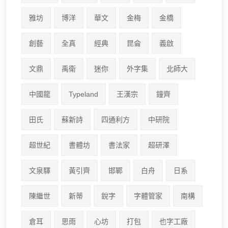
雅坊
博洋
華文
金梅
金橋
創藝
全真
經典
昆侖
義啟
文鼎
禹衛
迷你
外字集
北師大
中國龍
Typeland
王漢宗
鐘齊
田氏
蘇新詩
四通利方
中研院
超世紀
書體坊
書法家
超研澤
文泉驛
黃引齊
邯鄲
白舟
日系
陳繼世
新蒂
銳字
字體管家
南構
倉耳
思雨
心坊
打包
也字工廠