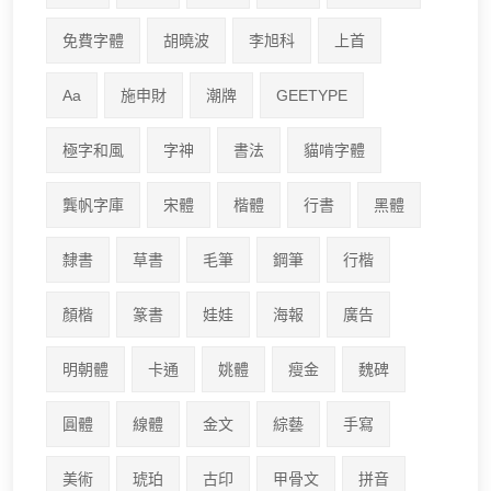
免費字體
胡曉波
李旭科
上首
Aa
施申財
潮牌
GEETYPE
極字和風
字神
書法
貓啃字體
龔帆字庫
宋體
楷體
行書
黑體
隸書
草書
毛筆
鋼筆
行楷
顏楷
篆書
娃娃
海報
廣告
明朝體
卡通
姚體
瘦金
魏碑
圓體
線體
金文
綜藝
手寫
美術
琥珀
古印
甲骨文
拼音