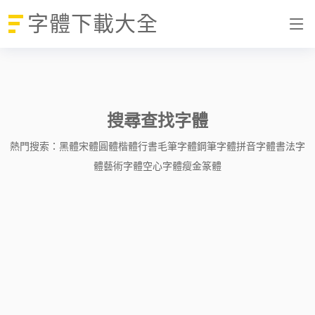
字體下載大全
搜尋查找字體
熱門搜索：
黑體
宋體
圓體
楷體
行書
毛筆字體
鋼筆字體
拼音字體
書法字
體
藝術字體
空心字體
瘦金
篆體