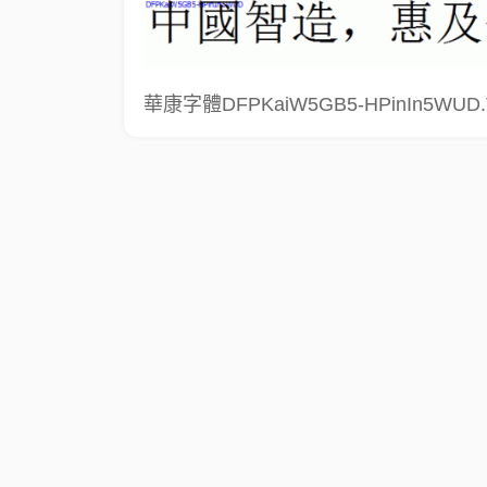
華康字體DFPKaiW5GB5-HPinIn5WUD.