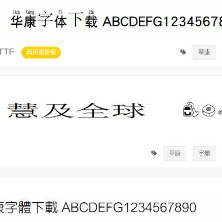
TTF
商用需授權
華康
華康
字體