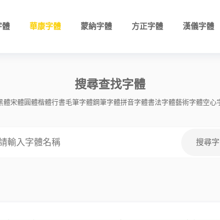
字體
華康字體
蒙納字體
方正字體
漢儀字體
搜尋查找字體
黑體
宋體
圓體
楷體
行書
毛筆字體
鋼筆字體
拼音字體
書法字體
藝術字體
空心