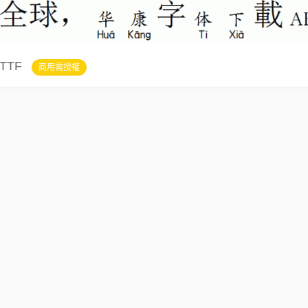
TTF
商用需授權