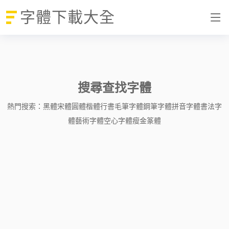
字體下載大全
搜尋查找字體
熱門搜索：
黑體
宋體
圓體
楷體
行書
毛筆字體
鋼筆字體
拼音字體
書法字
體
藝術字體
空心字體
瘦金
篆體