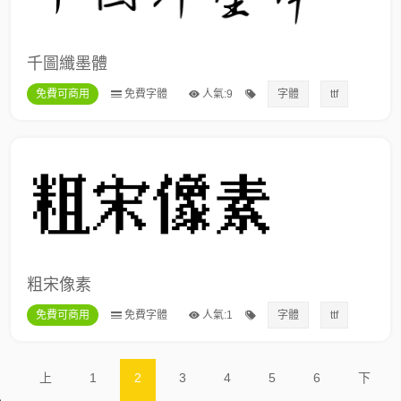
千圖纖墨體
免費可商用
免費字體
人氣:9
字體
ttf
粗宋像素
免費可商用
免費字體
人氣:1
字體
ttf
上
1
2
3
4
5
6
下