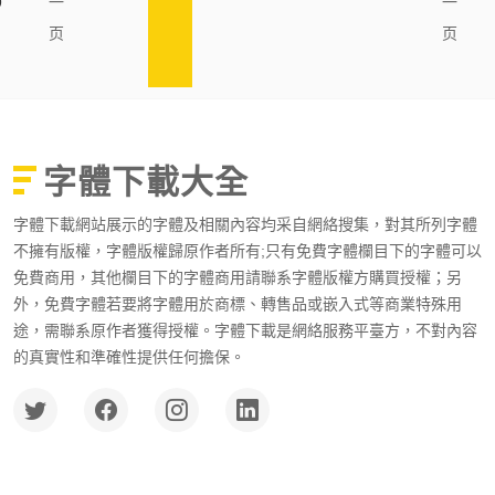
9
一
一
页
页
字體下載大全
字體下載網站展示的字體及相關內容均采自網絡搜集，對其所列字體
不擁有版權，字體版權歸原作者所有;只有免費字體欄目下的字體可以
免費商用，其他欄目下的字體商用請聯系字體版權方購買授權；另
外，免費字體若要將字體用於商標、轉售品或嵌入式等商業特殊用
途，需聯系原作者獲得授權。字體下載是網絡服務平臺方，不對內容
的真實性和準確性提供任何擔保。