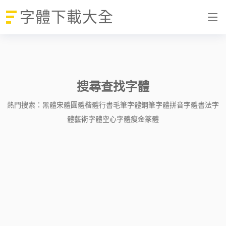
字體下載大全
搜尋查找字體
熱門搜索：
黑體
宋體
圓體
楷體
行書
毛筆字體
鋼筆字體
拼音字體
書法字
體
藝術字體
空心字體
瘦金
篆體