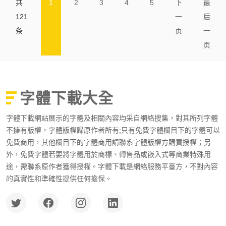
共
1
2
3
4
5
下
最
121
一
后
条
页
一
页
字體下載大全
字體下載網站展示的字體及相關內容均采自網絡搜集，對其所列字體
不擁有版權，字體版權歸原作者所有;只有免費字體欄目下的字體可以
免費商用，其他欄目下的字體商用請聯系字體版權方購買授權；另
外，免費字體若要將字體用於商標、轉售品或嵌入式等商業特殊用
途，需聯系原作者獲得授權。字體下載是網絡服務平臺方，不對內容
的真實性和準確性提供任何擔保。