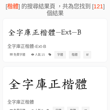
[
楷體
] 的搜尋結果頁 ，共為您找到 [
121
]
個結果
全字庫正楷體-Ext-B
免費字體
人氣:15
字體
楷體
ttf
全字庫正楷體