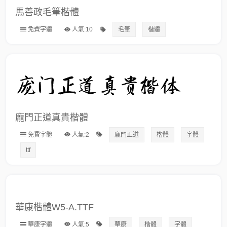
馬善政毛筆楷體
免費字體
人氣:10
毛筆
楷體
龐門正道真貴楷體
免費字體
人氣:2
龐門正道
楷體
字體
ttf
華康楷體W5-A.TTF
華康字體
人氣:5
華康
楷體
字體