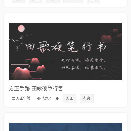
方正手跡-田歌硬筆行書
方正字體
人氣:4
方正
行書