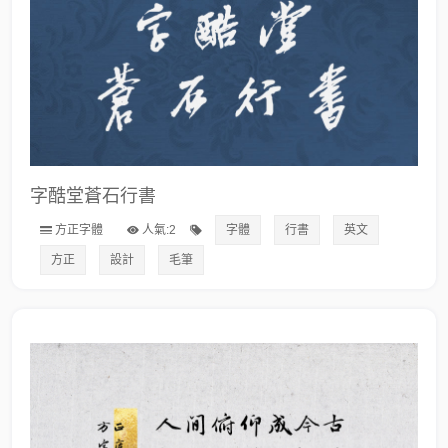
字酷堂蒼石行書
方正字體
人氣:2
字體
行書
英文
方正
設計
毛筆