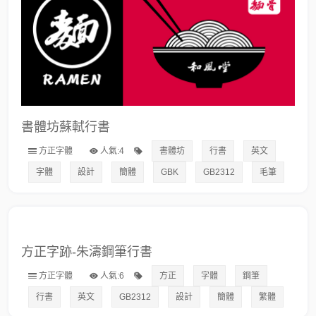
書體坊蘇軾行書
方正字體
人氣:4
書體坊
行書
英文
字體
設計
簡體
GBK
GB2312
毛筆
方正字跡-朱濤鋼筆行書
方正字體
人氣:6
方正
字體
鋼筆
行書
英文
GB2312
設計
簡體
繁體