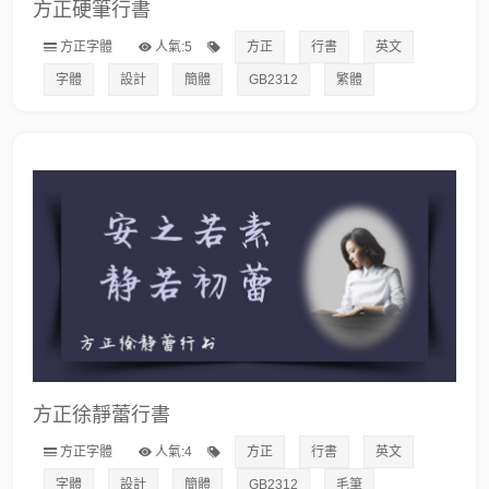
方正硬筆行書
方正字體
人氣:5
方正
行書
英文
字體
設計
簡體
GB2312
繁體
方正徐靜蕾行書
方正字體
人氣:4
方正
行書
英文
字體
設計
簡體
GB2312
毛筆