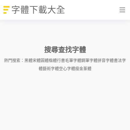
字體下載大全
搜尋查找字體
熱門搜索：
黑體
宋體
圓體
楷體
行書
毛筆字體
鋼筆字體
拼音字體
書法字
體
藝術字體
空心字體
瘦金
篆體