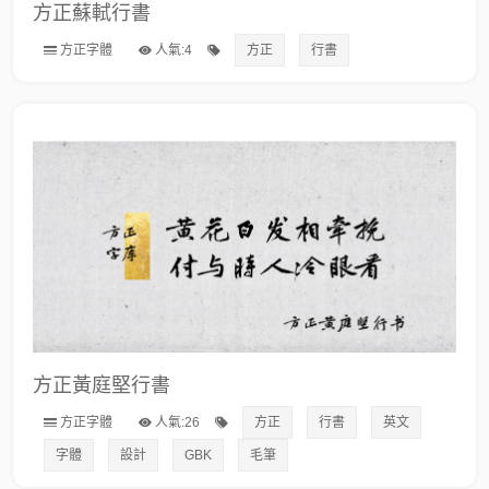
方正蘇軾行書
方正字體
人氣:4
方正
行書
方正黃庭堅行書
方正字體
人氣:26
方正
行書
英文
字體
設計
GBK
毛筆