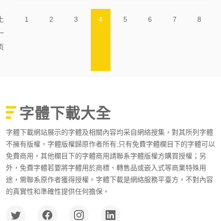
上
1
2
3
4
5
6
7
8
一
页
字體下載大全
字體下載網站展示的字體及相關內容均采自網絡搜集，對其所列字體
不擁有版權，字體版權歸原作者所有;只有免費字體欄目下的字體可以
免費商用，其他欄目下的字體商用請聯系字體版權方購買授權；另
外，免費字體若要將字體用於商標、轉售品或嵌入式等商業特殊用
途，需聯系原作者獲得授權。字體下載是網絡服務平臺方，不對內容
的真實性和準確性提供任何擔保。