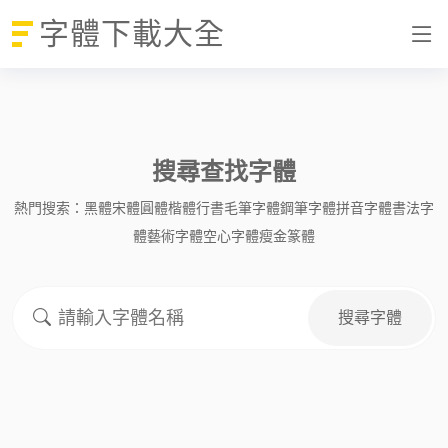
字體下載大全
搜尋查找字體
熱門搜索：
黑體
宋體
圓體
楷體
行書
毛筆字體
鋼筆字體
拼音字體
書法字
體
藝術字體
空心字體
瘦金
篆體