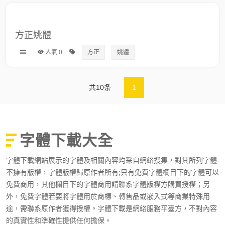
方正姚體
人氣:0
方正
姚體
共10条
1
字體下載大全
字體下載網站展示的字體及相關內容均采自網絡搜集，對其所列字體
不擁有版權，字體版權歸原作者所有;只有免費字體欄目下的字體可以
免費商用，其他欄目下的字體商用請聯系字體版權方購買授權；另
外，免費字體若要將字體用於商標、轉售品或嵌入式等商業特殊用
途，需聯系原作者獲得授權。字體下載是網絡服務平臺方，不對內容
的真實性和準確性提供任何擔保。