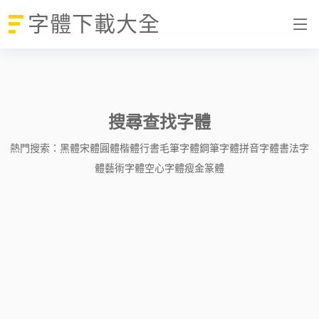
字體下載大全
搜尋查找字體
熱門搜索：
黑體
宋體
圓體
楷體
行書
毛筆字體
鋼筆字體
拼音字體
書法字
體
藝術字體
空心字體
瘦金
篆體