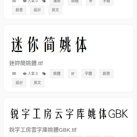
人氣:0
漢鼎
姚體
ttf
字體
創意
設計
英文
迷妳簡姚體.ttf
人氣:0
姚體
ttf
字體
創意
設計
英文
銳字工房雲字庫姚體GBK.ttf