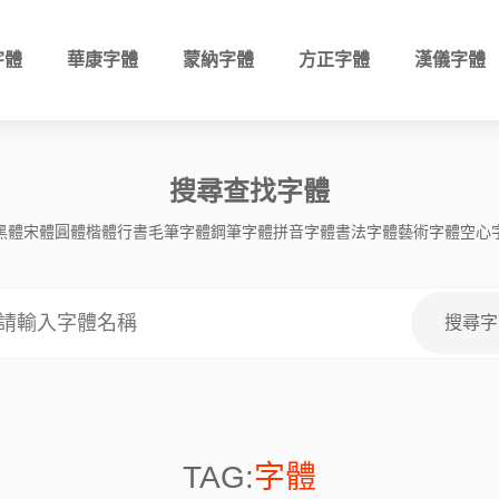
字體
華康字體
蒙納字體
方正字體
漢儀字體
搜尋查找字體
黑體
宋體
圓體
楷體
行書
毛筆字體
鋼筆字體
拼音字體
書法字體
藝術字體
空心
TAG:
字體