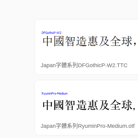
Japan字體系列DFGothicP-W2.TTC
Japan字體系列RyuminPro-Medium.otf