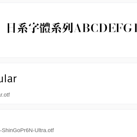
.otf
nGoPr6N-Ultra.otf