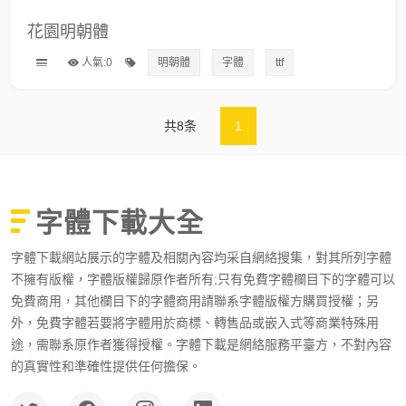
花園明朝體
人氣:0
明朝體
字體
ttf
共8条
1
字體下載大全
字體下載網站展示的字體及相關內容均采自網絡搜集，對其所列字體
不擁有版權，字體版權歸原作者所有;只有免費字體欄目下的字體可以
免費商用，其他欄目下的字體商用請聯系字體版權方購買授權；另
外，免費字體若要將字體用於商標、轉售品或嵌入式等商業特殊用
途，需聯系原作者獲得授權。字體下載是網絡服務平臺方，不對內容
的真實性和準確性提供任何擔保。