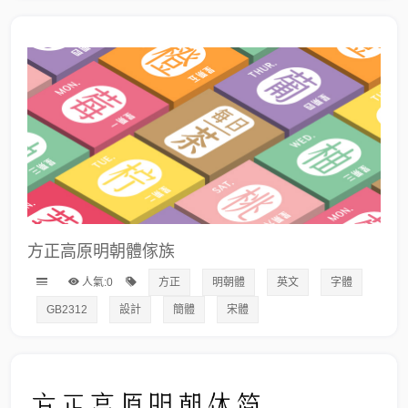
方正高原明朝體傢族
人氣:0
方正
明朝體
英文
字體
GB2312
設計
簡體
宋體