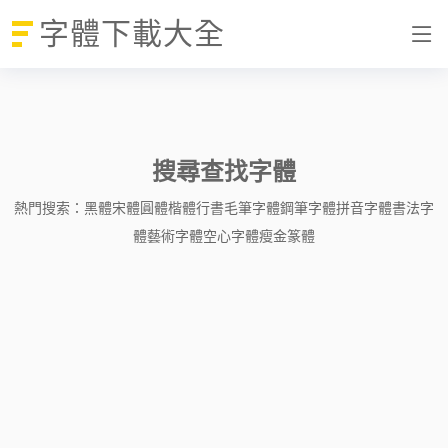
字體下載大全
搜尋查找字體
熱門搜索：
黑體
宋體
圓體
楷體
行書
毛筆字體
鋼筆字體
拼音字體
書法字
體
藝術字體
空心字體
瘦金
篆體