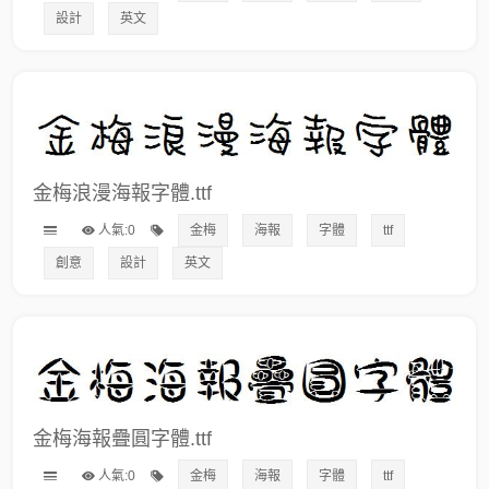
設計
英文
金梅浪漫海報字體.ttf
人氣:0
金梅
海報
字體
ttf
創意
設計
英文
金梅海報疊圓字體.ttf
人氣:0
金梅
海報
字體
ttf