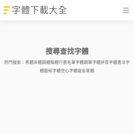
字體下載大全
搜尋查找字體
熱門搜索：
黑體
宋體
圓體
楷體
行書
毛筆字體
鋼筆字體
拼音字體
書法字
體
藝術字體
空心字體
瘦金
篆體