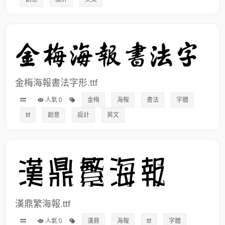
金梅海報書法字形.ttf
人氣:0
金梅
海報
書法
字體
ttf
創意
設計
英文
漢鼎繁海報.ttf
人氣:0
漢鼎
海報
ttf
字體