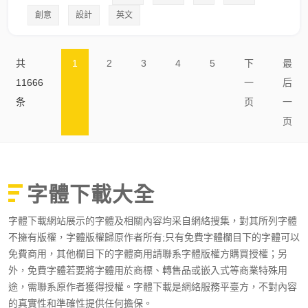
創意
設計
英文
共
1
2
3
4
5
下
最
11666
一
后
条
页
一
页
字體下載大全
字體下載網站展示的字體及相關內容均采自網絡搜集，對其所列字體
不擁有版權，字體版權歸原作者所有;只有免費字體欄目下的字體可以
免費商用，其他欄目下的字體商用請聯系字體版權方購買授權；另
外，免費字體若要將字體用於商標、轉售品或嵌入式等商業特殊用
途，需聯系原作者獲得授權。字體下載是網絡服務平臺方，不對內容
的真實性和準確性提供任何擔保。