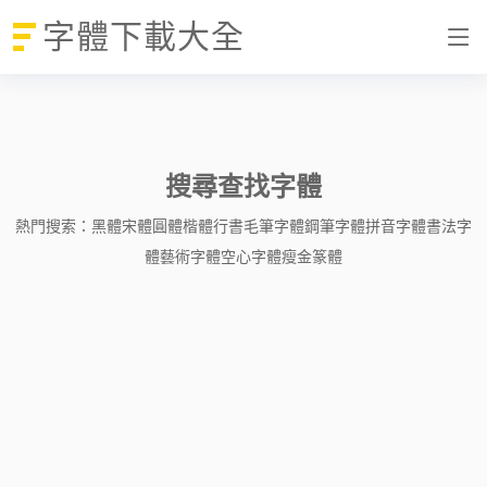
字體下載大全
搜尋查找字體
熱門搜索：
黑體
宋體
圓體
楷體
行書
毛筆字體
鋼筆字體
拼音字體
書法字
體
藝術字體
空心字體
瘦金
篆體