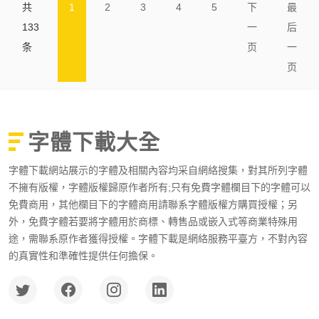
共
1
2
3
4
5
下
最
133
一
后
条
页
一
页
字體下載大全
字體下載網站展示的字體及相關內容均采自網絡搜集，對其所列字體
不擁有版權，字體版權歸原作者所有;只有免費字體欄目下的字體可以
免費商用，其他欄目下的字體商用請聯系字體版權方購買授權；另
外，免費字體若要將字體用於商標、轉售品或嵌入式等商業特殊用
途，需聯系原作者獲得授權。字體下載是網絡服務平臺方，不對內容
的真實性和準確性提供任何擔保。