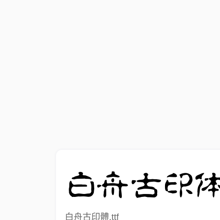
白舟古印體.ttf