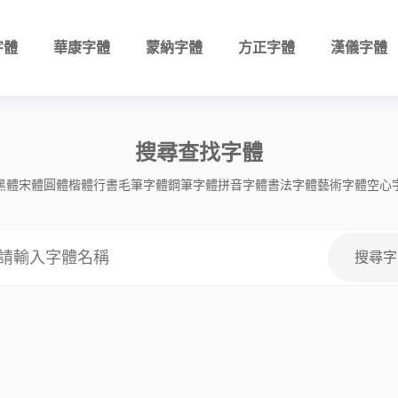
字體
華康字體
蒙納字體
方正字體
漢儀字體
搜尋查找字體
黑體
宋體
圓體
楷體
行書
毛筆字體
鋼筆字體
拼音字體
書法字體
藝術字體
空心