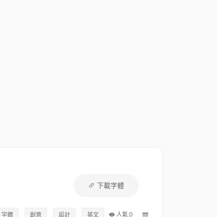
下載字體
人氣:0
字體
創意
設計
英文