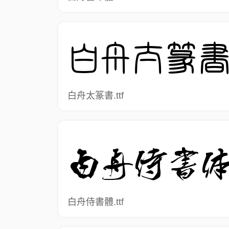
白舟太篆書.ttf
白舟侍書體.ttf