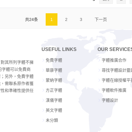
共24条
1
2
3
下一页
USEFUL LINKS
OUR SERVICE
免費字體
字體推廣合作
，對其所列字體不擁
的字體可以免費商
華康字體
尋找字體設計靈
權；另外，免費字體
蒙納字體
字體在線授權平
途，需聯系原作者獲
方正字體
字體軟件推廣
實性和準確性提供任
漢儀字體
字體設計
英文字體
未分類