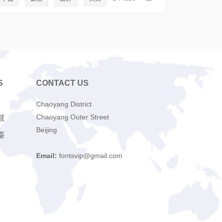
S
CONTACT US
Chaoyang District
Chaoyang Outer Street
感
Beijing
臺
Email:
fontsvip@gmail.com