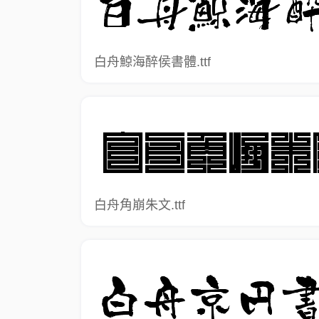
白舟鯨海醉侯書體.ttf
白舟角崩朱文.ttf