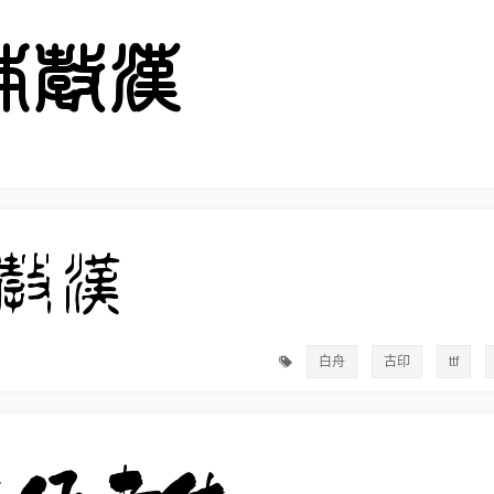
白舟
古印
ttf