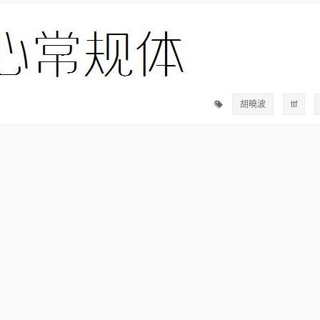
胡曉波
ttf