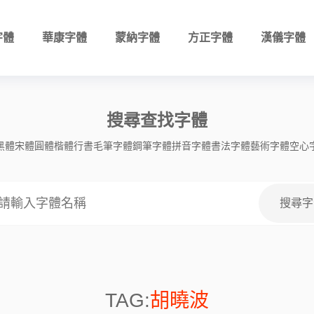
字體
華康字體
蒙納字體
方正字體
漢儀字體
搜尋查找字體
黑體
宋體
圓體
楷體
行書
毛筆字體
鋼筆字體
拼音字體
書法字體
藝術字體
空心
TAG:
胡曉波