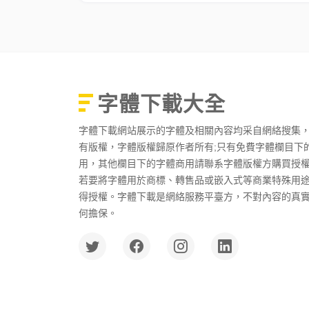
字體下載大全
字體下載網站展示的字體及相關內容均采自網絡搜集
有版權，字體版權歸原作者所有;只有免費字體欄目下
用，其他欄目下的字體商用請聯系字體版權方購買授
若要將字體用於商標、轉售品或嵌入式等商業特殊用
得授權。字體下載是網絡服務平臺方，不對內容的真
何擔保。