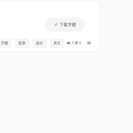
下載字體
人氣:0
字體
創意
設計
英文