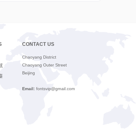
S
CONTACT US
Chaoyang District
Chaoyang Outer Street
感
Beijing
臺
Email:
fontsvip@gmail.com