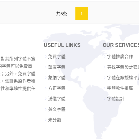
共5条
1
USEFUL LINKS
OUR SERVICE
免費字體
字體推廣合作
，對其所列字體不擁
的字體可以免費商
華康字體
尋找字體設計靈
權；另外，免費字體
蒙納字體
字體在線授權平
途，需聯系原作者獲
方正字體
字體軟件推廣
實性和準確性提供任
漢儀字體
字體設計
英文字體
未分類