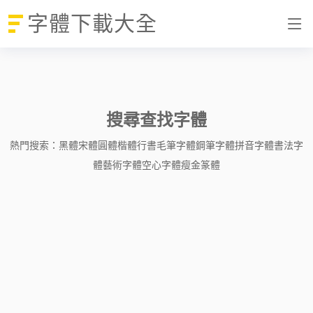
字體下載大全
搜尋查找字體
熱門搜索：
黑體
宋體
圓體
楷體
行書
毛筆字體
鋼筆字體
拼音字體
書法字
體
藝術字體
空心字體
瘦金
篆體