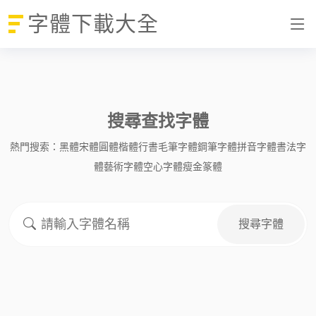
字體下載大全
搜尋查找字體
熱門搜索：
黑體
宋體
圓體
楷體
行書
毛筆字體
鋼筆字體
拼音字體
書法字
體
藝術字體
空心字體
瘦金
篆體