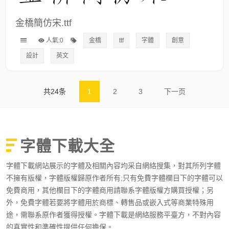
金橋簡仿宋.ttf
人氣:0
金橋
ttf
字體
創意
設計
英文
共24条
1
2
3
下一页
字體下載大全
字體下載網站展示的字體及相關內容均采自網絡搜集，對其所列字體
不擁有版權，字體版權歸原作者所有;只有免費字體欄目下的字體可以
免費商用，其他欄目下的字體商用請聯系字體版權方購買授權；另
外，免費字體若要將字體用於商標、轉售品或嵌入式等商業特殊用
途，需聯系原作者獲得授權。字體下載是網絡服務平臺方，不對內容
的真實性和準確性提供任何擔保。