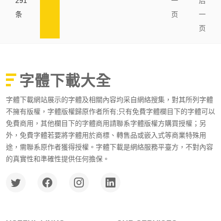
291
一
后
条
页
一
页
字體下載大全
字體下載網站展示的字體及相關內容均采自網絡搜集，對其所列字體
不擁有版權，字體版權歸原作者所有;只有免費字體欄目下的字體可以
免費商用，其他欄目下的字體商用請聯系字體版權方購買授權；另
外，免費字體若要將字體用於商標、轉售品或嵌入式等商業特殊用
途，需聯系原作者獲得授權。字體下載是網絡服務平臺方，不對內容
的真實性和準確性提供任何擔保。