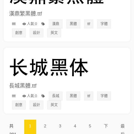
漢鼎繁黑體.ttf
人氣:0
漢鼎
黑體
ttf
字體
創意
設計
英文
長城黑體.ttf
人氣:0
長城
黑體
ttf
字體
創意
設計
英文
共
1
2
3
4
5
下
最