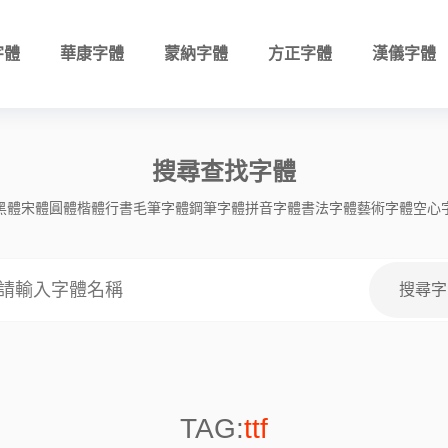
字體
華康字體
蒙納字體
方正字體
漢儀字體
搜尋查找字體
黑體
宋體
圓體
楷體
行書
毛筆字體
鋼筆字體
拼音字體
書法字體
藝術字體
空心
TAG:
ttf