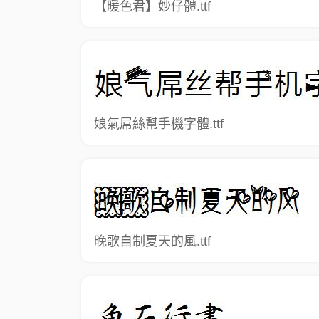
【暖色君】妙仔體.ttf
娘氣屌絲幫手機字體.ttf
晚歌自制夏天的風.ttf