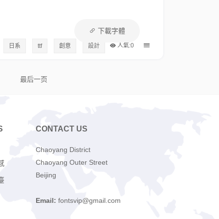
下載字體
人氣:0
日系
ttf
創意
設計
最后一页
S
CONTACT US
Chaoyang District
Chaoyang Outer Street
感
Beijing
臺
Email:
fontsvip@gmail.com