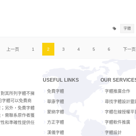
字體
上一页
1
2
3
4
5
6
下一页
USEFUL LINKS
OUR SERVICE
免費字體
字體推廣合作
，對其所列字體不擁
的字體可以免費商
華康字體
尋找字體設計靈
權；另外，免費字體
蒙納字體
字體在線授權平
途，需聯系原作者獲
方正字體
字體軟件推廣
實性和準確性提供任
漢儀字體
字體設計