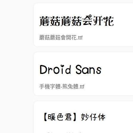
蘑菇蘑菇會開花.ttf
手機字體-熊兔體.ttf