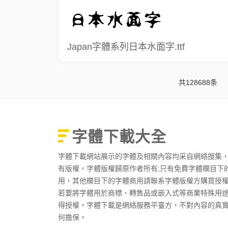
Japan字體系列日本水面字.ttf
共128688条
字體下載大全
字體下載網站展示的字體及相關內容均采自網絡搜集
有版權，字體版權歸原作者所有;只有免費字體欄目下
用，其他欄目下的字體商用請聯系字體版權方購買授
若要將字體用於商標、轉售品或嵌入式等商業特殊用
得授權。字體下載是網絡服務平臺方，不對內容的真
何擔保。