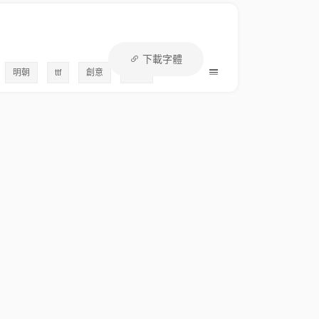
下載字體
人氣:0
明朝
ttf
創意
設計