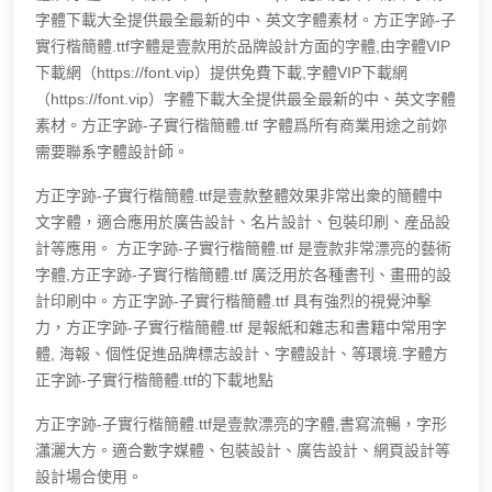
字體下載大全提供最全最新的中、英文字體素材。方正字跡-子
實行楷簡體.ttf字體是壹款用於品牌設計方面的字體,由字體VIP
下載網（https://font.vip）提供免費下載,字體VIP下載網
（https://font.vip）字體下載大全提供最全最新的中、英文字體
素材。方正字跡-子實行楷簡體.ttf 字體爲所有商業用途之前妳
需要聯系字體設計師。
方正字跡-子實行楷簡體.ttf是壹款整體效果非常出衆的簡體中
文字體，適合應用於廣告設計、名片設計、包裝印刷、産品設
計等應用。 方正字跡-子實行楷簡體.ttf 是壹款非常漂亮的藝術
字體,方正字跡-子實行楷簡體.ttf 廣泛用於各種書刊、畫冊的設
計印刷中。方正字跡-子實行楷簡體.ttf 具有強烈的視覺沖擊
力，方正字跡-子實行楷簡體.ttf 是報紙和雜志和書籍中常用字
體, 海報、個性促進品牌標志設計、字體設計、等環境.字體方
正字跡-子實行楷簡體.ttf的下載地點
方正字跡-子實行楷簡體.ttf是壹款漂亮的字體,書寫流暢，字形
瀟灑大方。適合數字媒體、包裝設計、廣告設計、網頁設計等
設計場合使用。