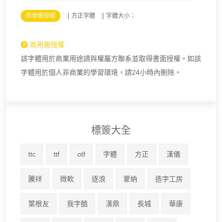
|
|
商用需授權
方正字體
字體大小：
商用需授權
該字體用於商業用途請與權屬方聯系並取得書面授權。如該
字體用於個人非商業的學習環境，請24小時內刪除。
標簽大全
ttc
ttf
otf
字體
方正
漢儀
騰祥
微軟
逐浪
蒙納
造字工房
葉根友
我字酷
漢鼎
長城
華康