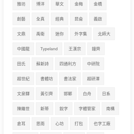
雅坊
博洋
華文
金梅
金橋
創藝
全真
經典
昆侖
義啟
文鼎
禹衛
迷你
外字集
北師大
中國龍
Typeland
王漢宗
鐘齊
田氏
蘇新詩
四通利方
中研院
超世紀
書體坊
書法家
超研澤
文泉驛
黃引齊
邯鄲
白舟
日系
陳繼世
新蒂
銳字
字體管家
南構
倉耳
思雨
心坊
打包
也字工廠