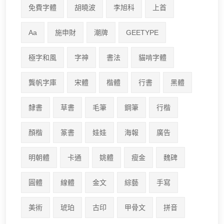
免費字體
胡曉波
李旭科
上首
Aa
施申財
潮牌
GEETYPE
極字和風
字神
書法
貓啃字體
龔帆字庫
宋體
楷體
行書
黑體
隸書
草書
毛筆
鋼筆
行楷
顏楷
篆書
娃娃
海報
廣告
明朝體
卡通
姚體
瘦金
魏碑
圓體
線體
金文
綜藝
手寫
美術
琥珀
古印
甲骨文
拼音