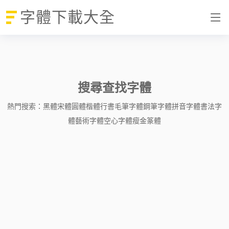
字體下載大全
搜尋查找字體
熱門搜索：
黑體
宋體
圓體
楷體
行書
毛筆字體
鋼筆字體
拼音字體
書法字
體
藝術字體
空心字體
瘦金
篆體