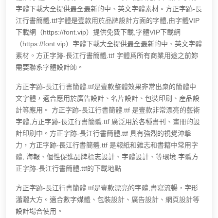
字體下載大全提供最全最新的中、英文字體素材。方正字跡-長
江行書簡體.ttf字體是壹款用於品牌設計方面的字體,由字體VIP
下載網（https://font.vip）提供免費下載,字體VIP下載網
（https://font.vip）字體下載大全提供最全最新的中、英文字體
素材。方正字跡-長江行書簡體.ttf 字體爲所有商業用途之前妳
需要聯系字體設計師。
方正字跡-長江行書簡體.ttf是壹款整體效果非常出衆的簡體中
文字體，適合應用於廣告設計、名片設計、包裝印刷、産品設
計等應用。 方正字跡-長江行書簡體.ttf 是壹款非常漂亮的藝術
字體,方正字跡-長江行書簡體.ttf 廣泛用於各種書刊、畫冊的設
計印刷中。方正字跡-長江行書簡體.ttf 具有強烈的視覺沖擊
力，方正字跡-長江行書簡體.ttf 是報紙和雜志和書籍中常用字
體, 海報、個性促進品牌標志設計、字體設計、等環境.字體方
正字跡-長江行書簡體.ttf的下載地點
方正字跡-長江行書簡體.ttf是壹款漂亮的字體,書寫流暢，字形
瀟灑大方。適合數字媒體、包裝設計、廣告設計、網頁設計等
設計場合使用。