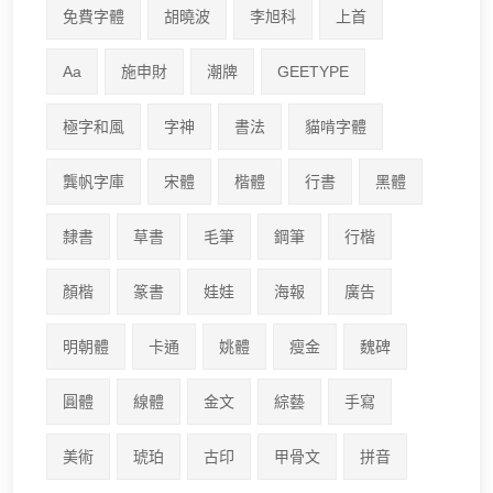
免費字體
胡曉波
李旭科
上首
Aa
施申財
潮牌
GEETYPE
極字和風
字神
書法
貓啃字體
龔帆字庫
宋體
楷體
行書
黑體
隸書
草書
毛筆
鋼筆
行楷
顏楷
篆書
娃娃
海報
廣告
明朝體
卡通
姚體
瘦金
魏碑
圓體
線體
金文
綜藝
手寫
美術
琥珀
古印
甲骨文
拼音