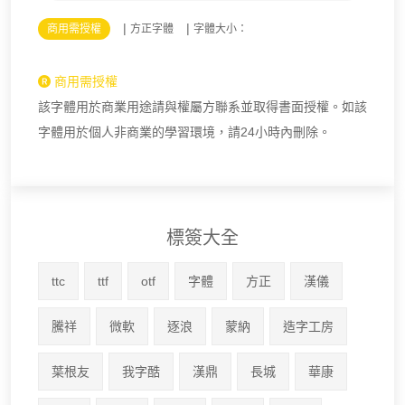
|
|
商用需授權
方正字體
字體大小：
商用需授權
該字體用於商業用途請與權屬方聯系並取得書面授權。如該
字體用於個人非商業的學習環境，請24小時內刪除。
標簽大全
ttc
ttf
otf
字體
方正
漢儀
騰祥
微軟
逐浪
蒙納
造字工房
葉根友
我字酷
漢鼎
長城
華康