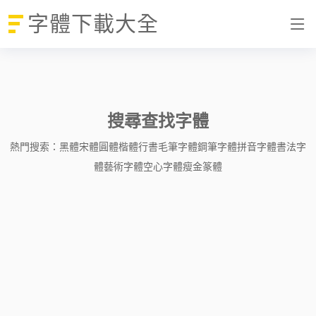
字體下載大全
搜尋查找字體
熱門搜索：
黑體
宋體
圓體
楷體
行書
毛筆字體
鋼筆字體
拼音字體
書法字
體
藝術字體
空心字體
瘦金
篆體