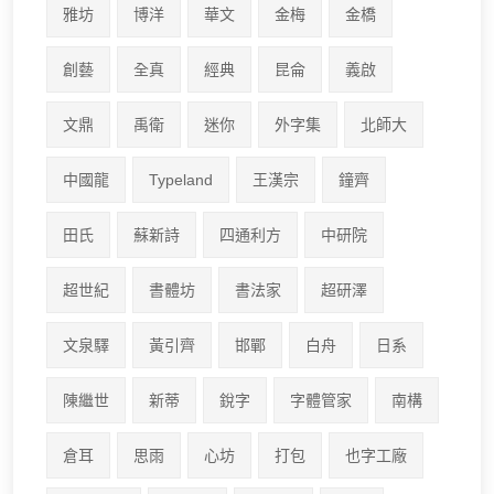
雅坊
博洋
華文
金梅
金橋
創藝
全真
經典
昆侖
義啟
文鼎
禹衛
迷你
外字集
北師大
中國龍
Typeland
王漢宗
鐘齊
田氏
蘇新詩
四通利方
中研院
超世紀
書體坊
書法家
超研澤
文泉驛
黃引齊
邯鄲
白舟
日系
陳繼世
新蒂
銳字
字體管家
南構
倉耳
思雨
心坊
打包
也字工廠