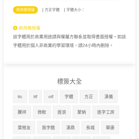
|
|
商用需授權
方正字體
字體大小：
商用需授權
該字體用於商業用途請與權屬方聯系並取得書面授權。如該
字體用於個人非商業的學習環境，請24小時內刪除。
標簽大全
ttc
ttf
otf
字體
方正
漢儀
騰祥
微軟
逐浪
蒙納
造字工房
葉根友
我字酷
漢鼎
長城
華康