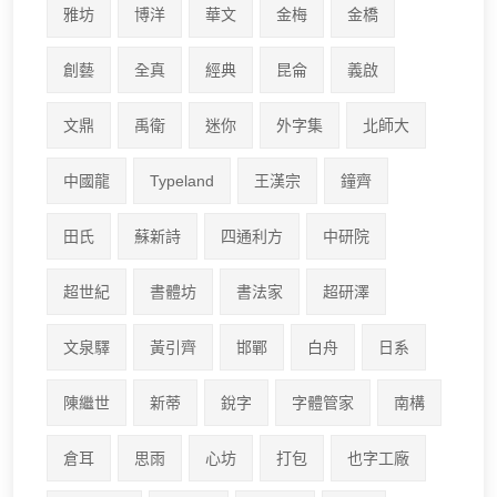
雅坊
博洋
華文
金梅
金橋
創藝
全真
經典
昆侖
義啟
文鼎
禹衛
迷你
外字集
北師大
中國龍
Typeland
王漢宗
鐘齊
田氏
蘇新詩
四通利方
中研院
超世紀
書體坊
書法家
超研澤
文泉驛
黃引齊
邯鄲
白舟
日系
陳繼世
新蒂
銳字
字體管家
南構
倉耳
思雨
心坊
打包
也字工廠