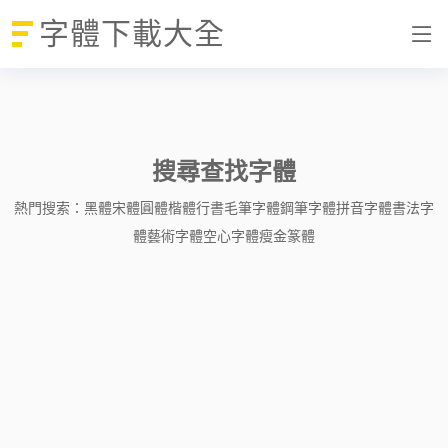
字體下載大全
搜尋查找字體
熱門搜索：
黑體
宋體
圓體
楷體
行書
毛筆字體
鋼筆字體
拼音字體
書法字
體
藝術字體
空心字體
瘦金
篆體