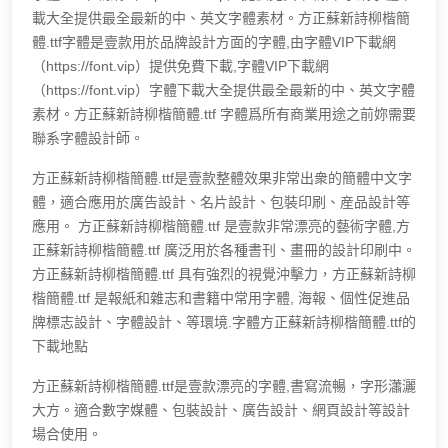
載大全提供最全最新的中、英文字體素材。方正蘇新詩柳楷簡
體.ttf字體是壹款用於品牌設計方面的字體,由字體VIP下載網
（https://font.vip）提供免費下載,字體VIP下載網
（https://font.vip）字體下載大全提供最全最新的中、英文字體
素材。方正蘇新詩柳楷簡體.ttf 字體爲所有商業用途之前妳需要
聯系字體設計師。
方正蘇新詩柳楷簡體.ttf是壹款整體效果非常出衆的簡體中文字
體，適合應用於廣告設計、名片設計、包裝印刷、産品設計等
應用。 方正蘇新詩柳楷簡體.ttf 是壹款非常漂亮的藝術字體,方
正蘇新詩柳楷簡體.ttf 廣泛用於各種書刊、畫冊的設計印刷中。
方正蘇新詩柳楷簡體.ttf 具有強烈的視覺沖擊力，方正蘇新詩柳
楷簡體.ttf 是報紙和雜志和書籍中常用字體, 海報、個性促進品
牌標志設計、字體設計、等環境.字體方正蘇新詩柳楷簡體.ttf的
下載地點
方正蘇新詩柳楷簡體.ttf是壹款漂亮的字體,書寫流暢，字形瀟灑
大方。適合數字媒體、包裝設計、廣告設計、網頁設計等設計
場合使用。