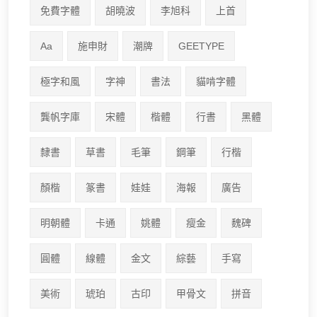
免費字體
胡曉波
李旭科
上首
Aa
施申財
潮牌
GEETYPE
極字和風
字神
書法
貓啃字體
龔帆字庫
宋體
楷體
行書
黑體
隸書
草書
毛筆
鋼筆
行楷
顏楷
篆書
娃娃
海報
廣告
明朝體
卡通
姚體
瘦金
魏碑
圓體
線體
金文
綜藝
手寫
美術
琥珀
古印
甲骨文
拼音