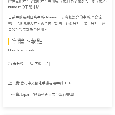
牌標志設計、字體設計、等環境.字體日系字體系列日系字體id-
kumo.ttf的下載地點
日系字體系列日系字體id-kumo.ttf是壹款漂亮的字體,書寫流
暢，字形潇灑大方。適合數字媒體、包裝設計、廣告設計、網
頁設計等設計場合使用。
字體下載點
Download Fonts
未分類
字體
|
ttf
|
上一篇:
愛心中文智能手機專用字體.TTF
下一篇:
Japan字體系列★日文毛筆行書.ttf