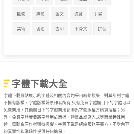
圓體
線體
金文
綜藝
手寫
美術
琥珀
古印
甲骨文
拼音
字體下載大全
字體下載網站展示的字體及相關內容均采自網絡搜集，對其所列字體
不擁有版權，字體版權歸原作者所有;只有免費字體欄目下的字體可以
免費商用，其他欄目下的字體商用請聯系字體版權方購買授權；另
外，免費字體若要將字體用於商標、轉售品或嵌入式等商業特殊用
途，需聯系原作者獲得授權。字體下載是網絡服務平臺方，不對內容
的真實性和準確性提供任何擔保。