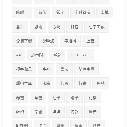
陳繼世
新蒂
銳字
字體管家
南構
倉耳
思雨
心坊
打包
也字工廠
免費字體
胡曉波
李旭科
上首
Aa
施申財
潮牌
GEETYPE
極字和風
字神
書法
貓啃字體
龔帆字庫
宋體
楷體
行書
黑體
隸書
草書
毛筆
鋼筆
行楷
顏楷
篆書
娃娃
海報
廣告
明朝體
卡通
姚體
瘦金
魏碑