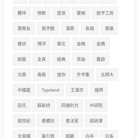
騰祥
微軟
逐浪
蒙納
造字工房
葉根友
我字酷
漢鼎
長城
華康
雅坊
博洋
華文
金梅
金橋
創藝
全真
經典
昆侖
義啟
文鼎
禹衛
迷你
外字集
北師大
中國龍
Typeland
王漢宗
鐘齊
田氏
蘇新詩
四通利方
中研院
超世紀
書體坊
書法家
超研澤
文泉驛
黃引齊
邯鄲
白舟
日系