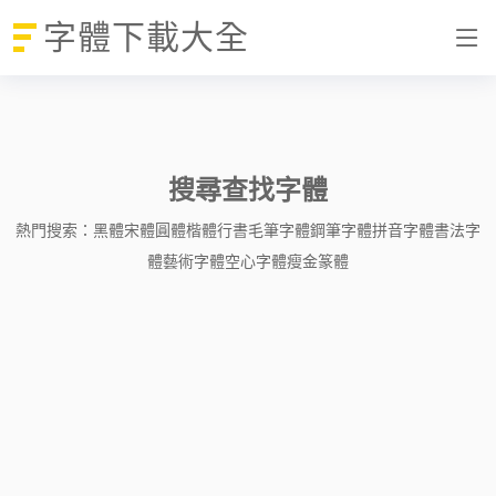
字體下載大全
搜尋查找字體
熱門搜索：
黑體
宋體
圓體
楷體
行書
毛筆字體
鋼筆字體
拼音字體
書法字
體
藝術字體
空心字體
瘦金
篆體