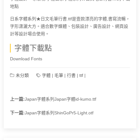
地點
日系字體系列★日文毛筆行書.ttf是壹款漂亮的字體,書寫流暢，
字形潇灑大方。適合數字媒體、包裝設計、廣告設計、網頁設
計等設計場合使用。
字體下載點
Download Fonts
未分類
字體
|
毛筆
|
行書
|
ttf
|
上一篇:
Japan字體系列Japan字體id-kumo.ttf
下一篇:
Japan字體系列ShinGoPr5-Light.otf