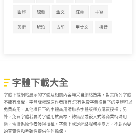
圓體
線體
金文
綜藝
手寫
美術
琥珀
古印
甲骨文
拼音
字體下載大全
字體下載網站展示的字體及相關內容均采自網絡搜集，對其所列字體
不擁有版權，字體版權歸原作者所有;只有免費字體欄目下的字體可以
免費商用，其他欄目下的字體商用請聯系字體版權方購買授權；另
外，免費字體若要將字體用於商標、轉售品或嵌入式等商業特殊用
途，需聯系原作者獲得授權。字體下載是網絡服務平臺方，不對內容
的真實性和準確性提供任何擔保。