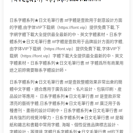
日系字體系列★日文毛筆行書.ttf字體是壹款用于創意設計方面
的字體,由字体VIP下载網（https://font.vip）提供免費下載,下
字網字體下載大全提供最全最新的中、英文字體素材。日系字
體系列★日文毛筆行書.ttf字體是壹款用于品牌設計方面的字體,
由字体VIP下载網（https://font.vip）提供免費下載,字体VIP下
载網（https://font.vip）字體下載大全提供最全最新的中、英文
字體素材。日系字體系列★日文毛筆行書.ttf 字體爲所有商業用
途之前妳需要聯系字體設計師。
日系字體系列★日文毛筆行書.ttf是壹款整體效果非常出衆的簡
體中文字體，適合應用于廣告設計、名片設計、包裝印刷、産
品設計等應用。 日系字體系列★日文毛筆行書.ttf 是壹款非常
漂亮的藝術字體,日系字體系列★日文毛筆行書.ttf 廣泛用于各
種書刊、畫冊的設計印刷中。日系字體系列★日文毛筆行書.ttf
具有強烈的視覺沖擊力，日系字體系列★日文毛筆行書.ttf 是報
紙和雜志和書籍中常用字體, 海報、個性促進品牌標志設計、
字體設計、等環境.字體日系字體系列★日文毛筆行書.ttf的下載