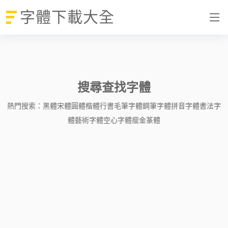
字體下載大全
搜尋查找字體
熱門搜索：
黑體
宋體
圓體
楷體
行書
毛筆字體
鋼筆字體
拼音字體
書法字
體
藝術字體
空心字體
瘦金
篆體