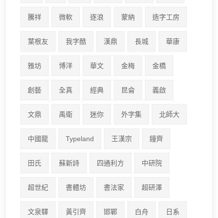
騰祥
微軟
逐浪
蒙納
造字工房
葉根友
我字酷
漢鼎
長城
華康
雅坊
博洋
華文
金梅
金橋
創藝
全真
經典
昆侖
義啟
文鼎
禹衛
迷你
外字集
北師大
中國龍
Typeland
王漢宗
鐘齊
田氏
蘇新詩
四通利方
中研院
超世紀
書體坊
書法家
超研澤
文泉驛
黃引齊
邯鄲
白舟
日系