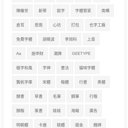
陳繼世
新蒂
銳字
字體管家
南構
倉耳
思雨
心坊
打包
也字工廠
免費字體
胡曉波
李旭科
上首
Aa
施申財
潮牌
GEETYPE
極字和風
字神
書法
貓啃字體
龔帆字庫
宋體
楷體
行書
黑體
隸書
草書
毛筆
鋼筆
行楷
顏楷
篆書
娃娃
海報
廣告
明朝體
卡通
姚體
瘦金
魏碑